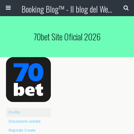
Booking Blog™ - Il blog del Web Marketing Turistico
70bet Site Oficial 2026
Profilo
Discussioni avviate
Risposte Create