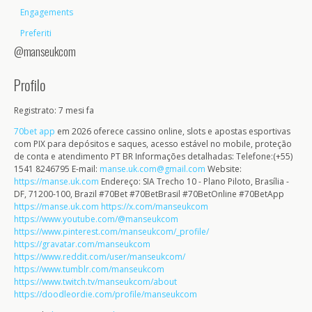
Engagements
Preferiti
@manseukcom
Profilo
Registrato: 7 mesi fa
70bet app
em 2026 oferece cassino online, slots e apostas esportivas
com PIX para depósitos e saques, acesso estável no mobile, proteção
de conta e atendimento PT BR Informações detalhadas: Telefone:(+55)
1541 8246795 E-mail:
manse.uk.com@gmail.com
Website:
https://manse.uk.com
Endereço: SIA Trecho 10 - Plano Piloto, Brasília -
DF, 71200-100, Brazil #70Bet #70BetBrasil #70BetOnline #70BetApp
https://manse.uk.com
https://x.com/manseukcom
https://www.youtube.com/@manseukcom
https://www.pinterest.com/manseukcom/_profile/
https://gravatar.com/manseukcom
https://www.reddit.com/user/manseukcom/
https://www.tumblr.com/manseukcom
https://www.twitch.tv/manseukcom/about
https://doodleordie.com/profile/manseukcom