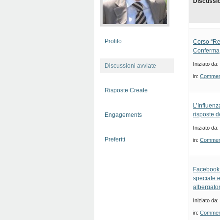
Discussi
Profilo
Corso “Re
Conferma
Iniziato da:
Discussioni avviate
in:
Commenti
Risposte Create
L’Influenz
risposte d
Engagements
Iniziato da:
Preferiti
in:
Commenti
Facebook: 
speciale 
albergator
Iniziato da:
in:
Commenti