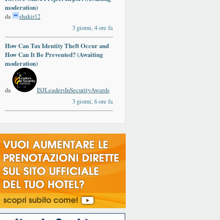
moderation)
da
shakir12
3 giorni, 4 ore fa
How Can Tax Identity Theft Occur and
How Can It Be Prevented? (Awaiting
moderation)
da
ISJLeadersInSecurityAwards
3 giorni, 6 ore fa