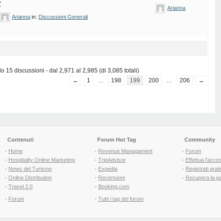
?
Arianna
Arianna
in:
Discussioni Generali
 15 discussioni - dal 2,971 al 2,985 (di 3,085 totali)
←
1
…
198
199
200
…
206
→
Contenuti
Forum Hot Tag
Community
-
Home
-
Revenue Managament
-
Forum
-
Hospitality Online Marketing
-
TripAdvisor
-
Effettua l'acce
-
News del Turismo
-
Expedia
-
Registrati grati
-
Online Distribution
-
Recensioni
-
Recupera la p
-
Travel 2.0
-
Booking.com
-
Forum
-
Tutti i tag del forum