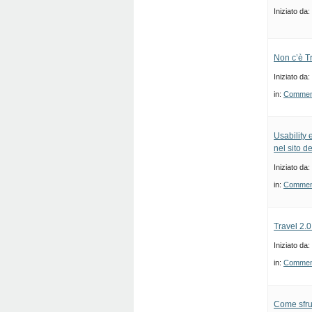
Iniziato da:
Non c’è T
Iniziato da:
in:
Commenti
Usability 
nel sito d
Iniziato da:
in:
Commenti
Travel 2.0
Iniziato da:
in:
Commenti
Come sfru