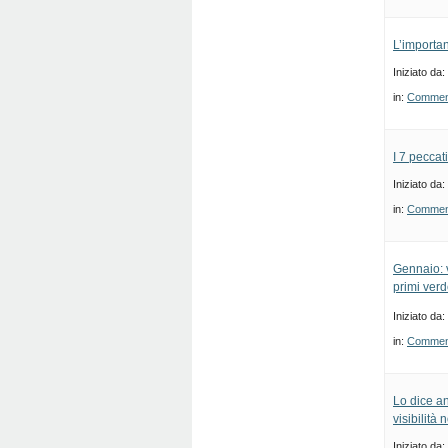
L’importan
Iniziato da:
in:
Commenti
I 7 peccat
Iniziato da:
in:
Commenti
Gennaio: v
primi verde
Iniziato da:
in:
Commenti
Lo dice an
visibilità
Iniziato da: