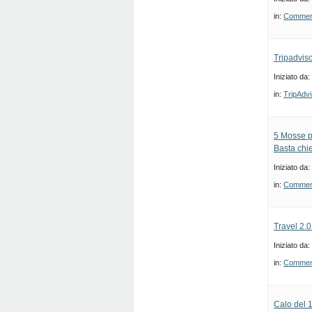
in:
Commenti
Tripadvis
Iniziato da:
in:
TripAdvi
5 Mosse p
Basta chi
Iniziato da:
in:
Commenti
Travel 2.
Iniziato da:
in:
Commenti
Calo del 1