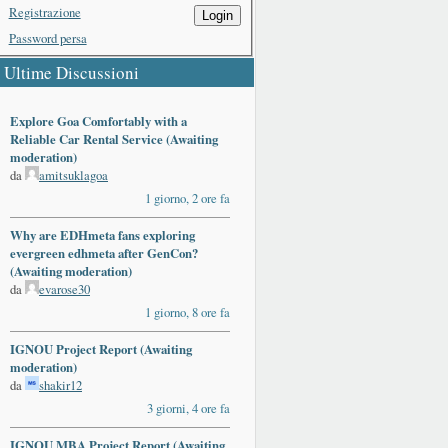
Registrazione
Login
Password persa
Ultime Discussioni
Explore Goa Comfortably with a
Reliable Car Rental Service (Awaiting
moderation)
da
amitsuklagoa
1 giorno, 2 ore fa
Why are EDHmeta fans exploring
evergreen edhmeta after GenCon?
(Awaiting moderation)
da
evarose30
1 giorno, 8 ore fa
IGNOU Project Report (Awaiting
moderation)
da
shakir12
3 giorni, 4 ore fa
IGNOU MBA Project Report (Awaiting