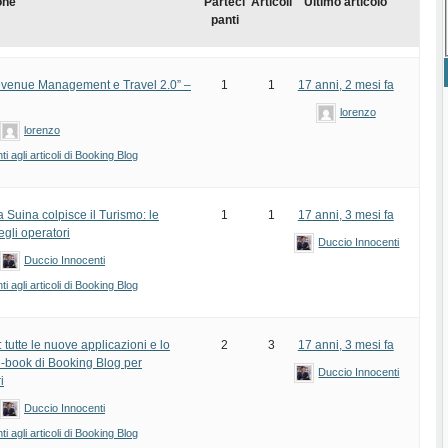
one
Parteci
Articoli
Ultimo articolo
panti
venue Management e Travel 2.0” –
1
1
17 anni, 2 mesi fa
lorenzo
lorenzo
 agli articoli di Booking Blog
a Suina colpisce il Turismo: le
1
1
17 anni, 3 mesi fa
egli operatori
Duccio Innocenti
Duccio Innocenti
 agli articoli di Booking Blog
tutte le nuove applicazioni e lo
2
3
17 anni, 3 mesi fa
e-book di Booking Blog per
Duccio Innocenti
i
Duccio Innocenti
 agli articoli di Booking Blog