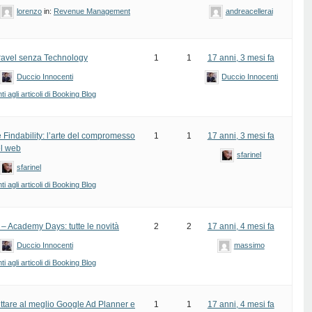
lorenzo
in:
Revenue Management
andreacellerai
ravel senza Technology
1
1
17 anni, 3 mesi fa
Duccio Innocenti
Duccio Innocenti
 agli articoli di Booking Blog
e Findability: l’arte del compromesso
1
1
17 anni, 3 mesi fa
el web
sfarinel
sfarinel
 agli articoli di Booking Blog
 – Academy Days: tutte le novità
2
2
17 anni, 4 mesi fa
Duccio Innocenti
massimo
 agli articoli di Booking Blog
ttare al meglio Google Ad Planner e
1
1
17 anni, 4 mesi fa