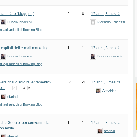
za di fare “blogging”
6
8
17 anni, 3 mesi fa
Duccio Innocenti
Riccardo Fracassi
 agli articoli di Booking Blog
i capitali dell’e-mail marketing
1
1
17 anni, 3 mesi fa
Duccio Innocenti
Duccio Innocenti
 agli articoli di Booking Blog
era crisi o solo rallentamento? I
17
64
17 anni, 3 mesi fa
tti
…
1
2
4
5
Anto4444
sfarinel
 agli articoli di Booking Blog
che Google: per convertire, la
1
1
17 anni, 3 mesi fa
 non basta
sfarinel
sfarinel