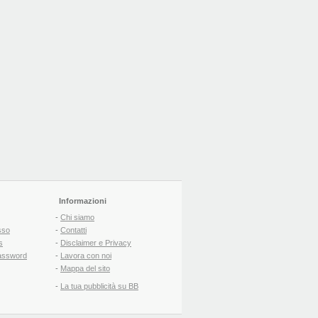
Informazioni
-
Chi siamo
sso
-
Contatti
s
-
Disclaimer e Privacy
assword
-
Lavora con noi
-
Mappa del sito
-
La tua pubblicità su BB