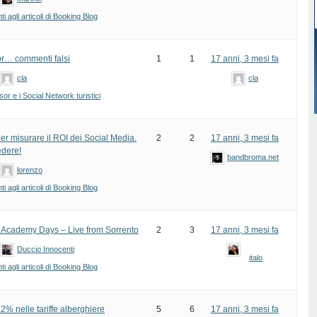
 agli articoli di Booking Blog
or… commenti falsi
1
1
17 anni, 3 mesi fa
cla
cla
sor e i Social Network turistici
er misurare il ROI dei Social Media.
2
2
17 anni, 3 mesi fa
edere!
bandbroma.net
lorenzo
 agli articoli di Booking Blog
0 Academy Days – Live from Sorrento
2
3
17 anni, 3 mesi fa
Duccio Innocenti
italo
 agli articoli di Booking Blog
2% nelle tariffe alberghiere
5
6
17 anni, 3 mesi fa