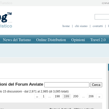
Turistico
home
|
chi siamo
|
contatti
|
News del Turismo
Online Distribution
Opinioni
Travel 2.0
ioni del Forum Avviate
 15 discussioni - dal 2,971 al 2,985 (di 3,085 totali)
←
1
…
198
199
200
…
206
→