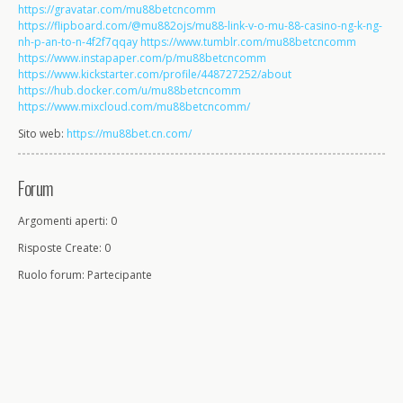
https://gravatar.com/mu88betcncomm
https://flipboard.com/@mu882ojs/mu88-link-v-o-mu-88-casino-ng-k-ng-
nh-p-an-to-n-4f2f7qqay
https://www.tumblr.com/mu88betcncomm
https://www.instapaper.com/p/mu88betcncomm
https://www.kickstarter.com/profile/448727252/about
https://hub.docker.com/u/mu88betcncomm
https://www.mixcloud.com/mu88betcncomm/
Sito web:
https://mu88bet.cn.com/
Forum
Argomenti aperti: 0
Risposte Create: 0
Ruolo forum: Partecipante