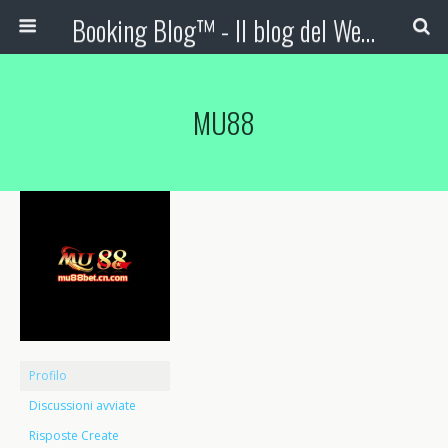
Booking Blog™ - Il blog del Web Marketing Turistico
MU88
Profilo
Discussioni avviate
Risposte Create