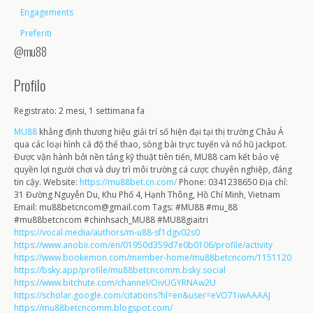
Engagements
Preferiti
@mu88
Profilo
Registrato: 2 mesi, 1 settimana fa
MU88
khẳng định thương hiệu giải trí số hiện đại tại thị trường Châu Á
qua các loại hình cá độ thể thao, sòng bài trực tuyến và nổ hũ jackpot.
Được vận hành bởi nền tảng kỹ thuật tiên tiến, MU88 cam kết bảo vệ
quyền lợi người chơi và duy trì môi trường cá cược chuyên nghiệp, đáng
tin cậy. Website:
https://mu88bet.cn.com/
Phone: 0341238650 Địa chỉ:
31 Đường Nguyễn Du, Khu Phố 4, Hạnh Thông, Hồ Chí Minh, Vietnam
Email: mu88betcncom@gmail.com Tags: #MU88 #mu_88
#mu88betcncom #chinhsach_MU88 #MU88giaitri
https://vocal.media/authors/m-u88-sf1dgv02s0
https://www.anobii.com/en/01950d359d7e0b0106/profile/activity
https://www.bookemon.com/member-home/mu88betcncom/1151120
https://bsky.app/profile/mu88betcncomm.bsky.social
https://www.bitchute.com/channel/OivUGYRNAw2U
https://scholar.google.com/citations?hl=en&user=eVO71iwAAAAJ
https://mu88betcncomm.blogspot.com/