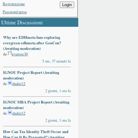
Registrazione
Login
Password persa
Ultime Discussioni
Why are EDHmeta fans exploring
evergreen edhmeta after GenCon?
(Awaiting moderation)
da
evarose30
5 ore, 37 minuti fa
IGNOU Project Report (Awaiting
moderation)
da
shakir12
2 giorni, 1 ora fa
IGNOU MBA Project Report (Awaiting
moderation)
da
shakir12
2 giorni, 1 ora fa
ards
How Can Tax Identity Theft Occur and
How Can It Be Prevented? (Awaiting