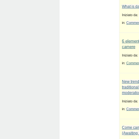
What is d
Iniziato da:
in:
Commenti
6 element
camere
Iniziato da:
in:
Commenti
New trend
traditiona
moderatio
Iniziato da:
in:
Commenti
Come canc
(Awaiting