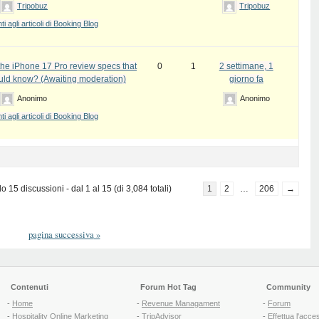
Tripobuz
Tripobuz
 agli articoli di Booking Blog
the iPhone 17 Pro review specs that
0
1
2 settimane, 1
uld know? (Awaiting moderation)
giorno fa
Anonimo
Anonimo
 agli articoli di Booking Blog
 15 discussioni - dal 1 al 15 (di 3,084 totali)
1
2
…
206
→
pagina successiva
»
Contenuti
Forum Hot Tag
Community
-
Home
-
Revenue Managament
-
Forum
-
Hospitality Online Marketing
-
TripAdvisor
-
Effettua l'acce