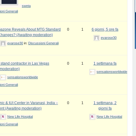
sweta
oni Generali
azone Reveals About MTG Standard
0
1
6 giorni, 5 ore fa
Changes? (Awaiting moderation)
evarose30
evarose30
in:
Discussioni Generali
 stand contractor in Las Vegas
0
1
1 settimana fa
 moderation)
sensationsworldwide
sensationsworldwide
oni Generali
inic & IUI Center in Varanasi, India –
0
1
1 settimana, 2
ent (Awaiting moderation)
giorni fa
New Life Hospital
New Life Hospital
oni Generali