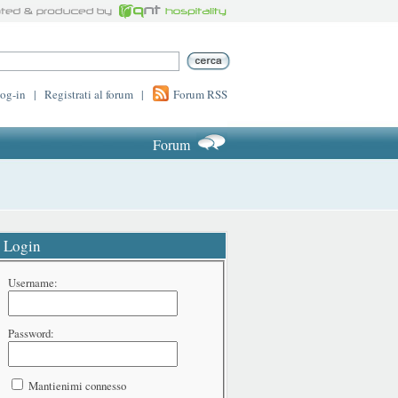
log-in
|
Registrati al forum
|
Forum RSS
Forum
Login
Username:
Password:
Mantienimi connesso