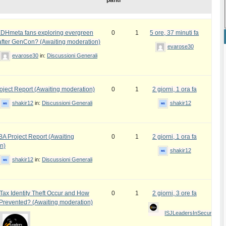
panti
DHmeta fans exploring evergreen
0
1
5 ore, 37 minuti fa
fter GenCon? (Awaiting moderation)
evarose30
evarose30
in:
Discussioni Generali
ject Report (Awaiting moderation)
0
1
2 giorni, 1 ora fa
shakir12
in:
Discussioni Generali
shakir12
 Project Report (Awaiting
0
1
2 giorni, 1 ora fa
n)
shakir12
shakir12
in:
Discussioni Generali
ax Identity Theft Occur and How
0
1
2 giorni, 3 ore fa
 Prevented? (Awaiting moderation)
ISJLeadersInSecurityAw