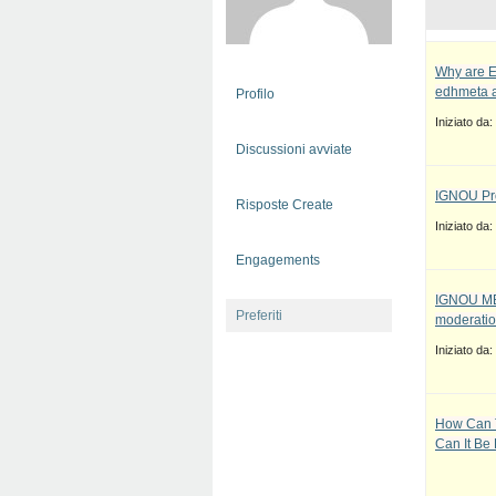
Why are E
edhmeta a
Profilo
Iniziato da:
Discussioni avviate
IGNOU Pro
Risposte Create
Iniziato da:
Engagements
IGNOU MBA
Preferiti
moderatio
Iniziato da:
How Can T
Can It Be