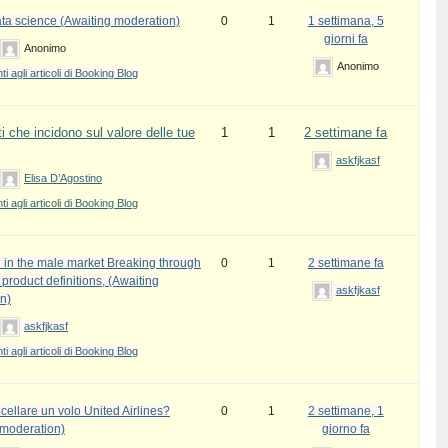
ata science (Awaiting moderation)
0
1
1 settimana, 5
giorni fa
Anonimo
Anonimo
 agli articoli di Booking Blog
i che incidono sul valore delle tue
1
1
2 settimane fa
askfjkasf
Elisa D’Agostino
 agli articoli di Booking Blog
 in the male market Breaking through
0
1
2 settimane fa
l product definitions, (Awaiting
askfjkasf
n)
askfjkasf
 agli articoli di Booking Blog
ellare un volo United Airlines?
0
1
2 settimane, 1
 moderation)
giorno fa