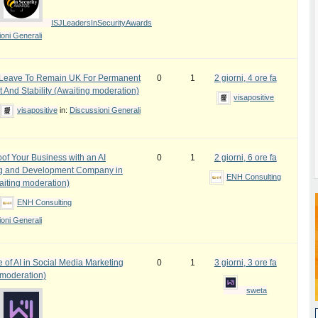
ISJLeadersInSecurityAwards
oni Generali
e Leave To Remain UK For Permanent
0
1
2 giorni, 4 ore fa
 And Stability (Awaiting moderation)
visapositive
visapositive
in:
Discussioni Generali
oof Your Business with an AI
0
1
2 giorni, 6 ore fa
ng and Development Company in
ENH Consulting
iting moderation)
ENH Consulting
oni Generali
 of AI in Social Media Marketing
0
1
3 giorni, 3 ore fa
 moderation)
sweta