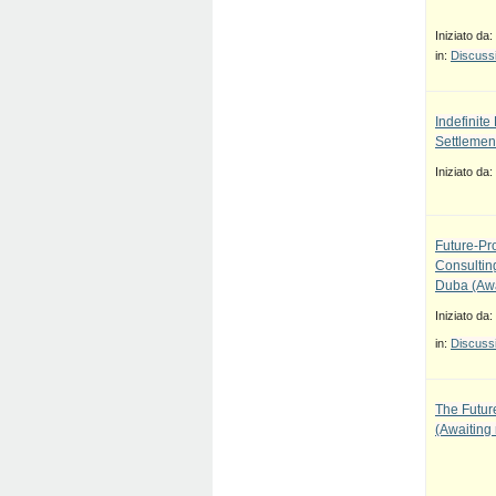
Iniziato da:
in:
Discussi
Indefinit
Settlement
Iniziato da:
Future-Pr
Consulti
Duba (Awa
Iniziato da:
in:
Discussi
The Future
(Awaiting