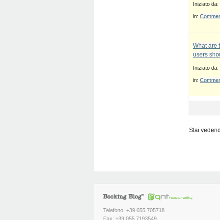
Iniziato da:
in:
Commenti
What are 
users sho
Iniziato da:
in:
Commenti
Stai vedendo
Telefono: +39 055 705718
Fax: +39 055 7193549