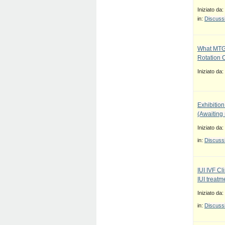
Iniziato da:
in:
Discussi
What MTG
Rotation 
Iniziato da:
Exhibition
(Awaiting
Iniziato da:
in:
Discussi
IUI IVF Cl
IUI treatm
Iniziato da:
in:
Discussi