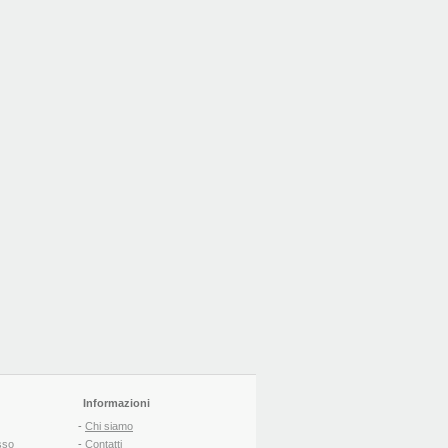
Informazioni
-
Chi siamo
sso
-
Contatti