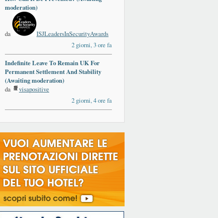
moderation)
da
ISJLeadersInSecurityAwards
2 giorni, 3 ore fa
Indefinite Leave To Remain UK For
Permanent Settlement And Stability
(Awaiting moderation)
da
visapositive
2 giorni, 4 ore fa