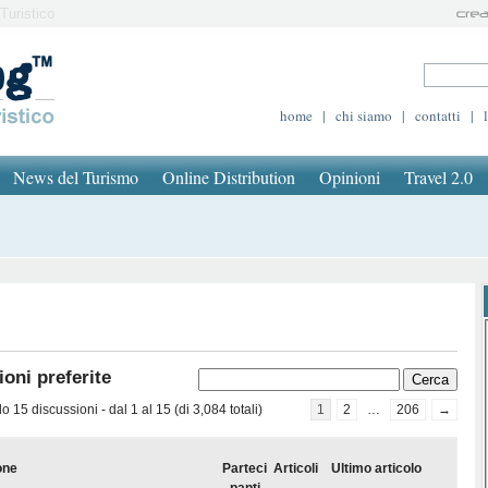
Turistico
home
|
chi siamo
|
contatti
|
News del Turismo
Online Distribution
Opinioni
Travel 2.0
oni preferite
 15 discussioni - dal 1 al 15 (di 3,084 totali)
1
2
…
206
→
one
Parteci
Articoli
Ultimo articolo