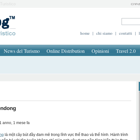
Turistico
home
|
chi siamo
|
contatti
|
News del Turismo
Online Distribution
Opinioni
Travel 2.0
ndong
 1 anno, 1 mese fa
ng
là một cây bút đầy đam mê trong lĩnh vực thể thao và thể hình. Hành trình