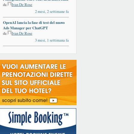
da
Ivan De Rose
2 mesi, 2 settimane fa
OpenAI lancia la fase di test del nuovo
Ads Manager per ChatGPT
da
Ivan De Rose
3 mesi, 1 settimana fa