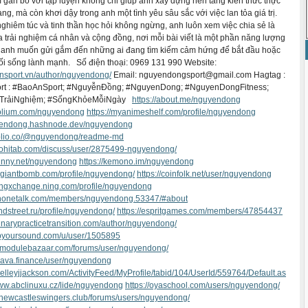
gắn bó với tập luyện không chỉ giúp anh xây dựng nền tảng kiến thức thực
ng, mà còn khơi dậy trong anh một tình yêu sâu sắc với việc lan tỏa giá trị.
nghiêm túc và tinh thần học hỏi không ngừng, anh luôn xem việc chia sẻ là
a trải nghiệm cá nhân và cộng đồng, nơi mỗi bài viết là một phần năng lượng
à anh muốn gửi gắm đến những ai đang tìm kiếm cảm hứng để bắt đầu hoặc
i lối sống lành mạnh. Số điện thoại: 0969 131 990 Website:
ansport.vn/author/nguyendong/
Email: nguyendongsport@gmail.com Hagtag :
t : #BaoAnSport; #NguyễnĐồng; #NguyenDong; #NguyenDongFitness;
TrảiNghiệm; #SốngKhỏeMỗiNgày
https://about.me/nguyendong
tfolium.com/nguyendong
https://myanimeshelf.com/profile/nguyendong
uyendong.hashnode.dev/nguyendong
vfolio.co/@nguyendong/readme-md
.rohitab.com/discuss/user/2875499-nguyendong/
bunny.net/nguyendong
https://kemono.im/nguyendong
.giantbomb.com/profile/nguyendong/
https://coinfolk.net/user/nguyendong
lingxchange.ning.com/profile/nguyendong
iphonetalk.com/members/nguyendong.53347/#about
ondstreet.ru/profile/nguyendong/
https://espritgames.com/members/47854437
erinarypracticetransition.com/author/nguyendong/
mpyoursound.com/u/user/1505895
um.modulebazaar.com/forums/user/nguyendong/
.trava.finance/user/nguyendong
kelleyjjackson.com/ActivityFeed/MyProfile/tabid/104/UserId/559764/Default.as
www.abclinuxu.cz/lide/nguyendong
https://oyaschool.com/users/nguyendong/
hnewcastleswingers.club/forums/users/nguyendong/