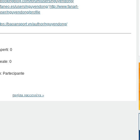
w.bookingblog.com/forum/users/nguyendong/
.faneo.es/users/nguyendong/
http://www.fanart-
/user/nguyendong/profile
ttps://baoansport.vn/author/nguyendong/
perti: 0
eate: 0
: Partecipante
pagina successiva
»