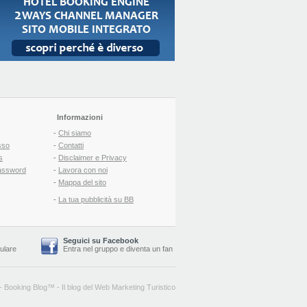
Informazioni
-
Chi siamo
sso
-
Contatti
s
-
Disclaimer e Privacy
assword
-
Lavora con noi
-
Mappa del sito
-
La tua pubblicità su BB
Seguici su Facebook
lulare
Entra nel gruppo
e
diventa un fan
-
Booking Blog
™ -
Il blog del Web Marketing Turistico