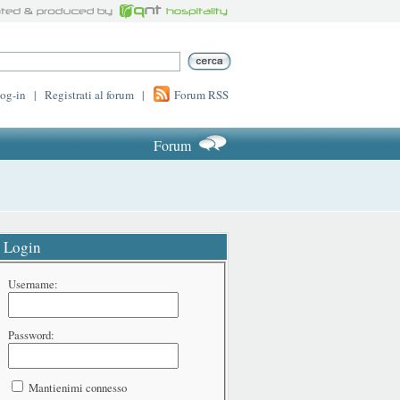
log-in
|
Registrati al forum
|
Forum RSS
Forum
Login
Username:
Password:
Mantienimi connesso