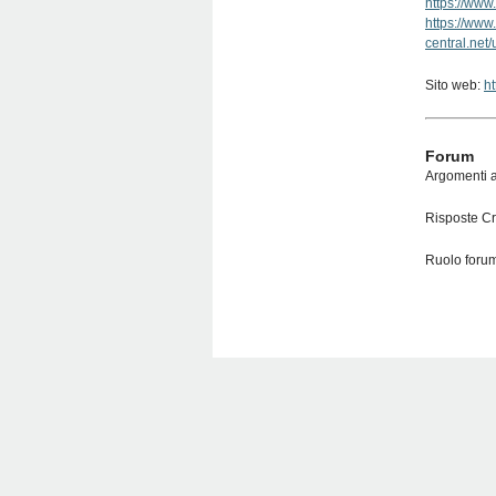
https://ww
https://www
central.net
Sito web:
h
Forum
Argomenti a
Risposte Cr
Ruolo forum