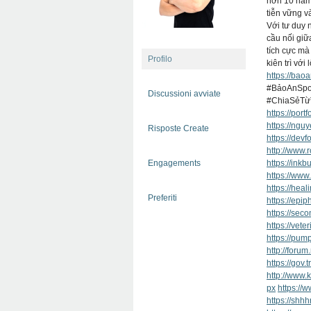
hơn 10 năm 
tiễn vững và
Với tư duy 
cầu nối giữ
tích cực m
Profilo
kiên trì vớ
https://bao
#BảoAnSpor
Discussioni avviate
#ChiaSẻTừ
https://por
https://ng
Risposte Create
https://de
http://www
Engagements
https://ink
https://www
https://hea
Preferiti
https://ep
https://sec
https://vet
https://pu
http://for
https://gov
http://www.
px
https://
https://shh