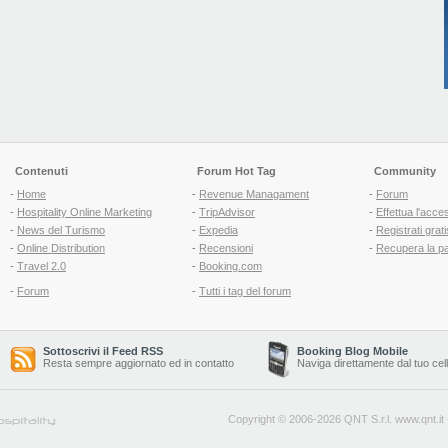
Contenuti
Forum Hot Tag
Community
-
Home
-
Revenue Managament
-
Forum
-
Hospitality Online Marketing
-
TripAdvisor
-
Effettua l'acce
-
News del Turismo
-
Expedia
-
Registrati grati
-
Online Distribution
-
Recensioni
-
Recupera la p
-
Travel 2.0
-
Booking.com
-
Forum
-
Tutti i tag del forum
Sottoscrivi il Feed RSS
Booking Blog Mobile
Resta sempre aggiornato ed in contatto
Naviga direttamente dal tuo cel
Copyright © 2006-2026 QNT S.r.l.
www.qnt.it