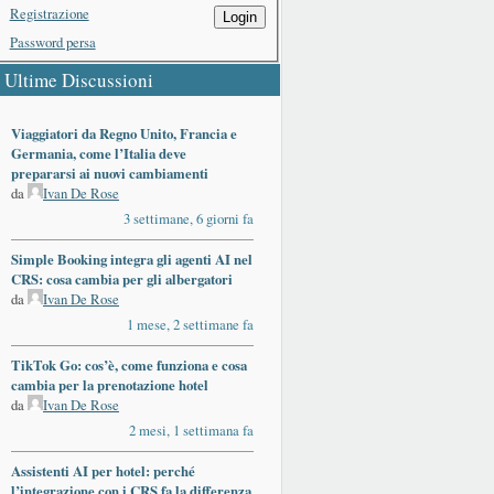
Registrazione
Login
Password persa
Ultime Discussioni
Viaggiatori da Regno Unito, Francia e
Germania, come l’Italia deve
prepararsi ai nuovi cambiamenti
da
Ivan De Rose
3 settimane, 6 giorni fa
Simple Booking integra gli agenti AI nel
CRS: cosa cambia per gli albergatori
da
Ivan De Rose
1 mese, 2 settimane fa
TikTok Go: cos’è, come funziona e cosa
cambia per la prenotazione hotel
da
Ivan De Rose
2 mesi, 1 settimana fa
Assistenti AI per hotel: perché
l’integrazione con i CRS fa la differenza