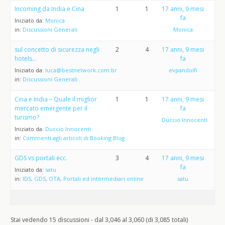
Incoming da India e Cina
1
1
17 anni, 9 mesi
fa
Iniziato da:
Monica
in:
Discussioni Generali
Monica
sul concetto di sicurezza negli
2
4
17 anni, 9 mesi
hotels…
fa
Iniziato da:
luca@bestnetwork.com.br
evpandolfi
in:
Discussioni Generali
Cina e India – Quale il miglior
1
1
17 anni, 9 mesi
mercato emergente per il
fa
turismo?
Duccio Innocenti
Iniziato da:
Duccio Innocenti
in:
Commenti agli articoli di Booking Blog
GDS vs portali ecc.
3
4
17 anni, 9 mesi
fa
Iniziato da:
satu
in:
IDS, GDS, OTA, Portali ed intermediari online
satu
Stai vedendo 15 discussioni - dal 3,046 al 3,060 (di 3,085 totali)