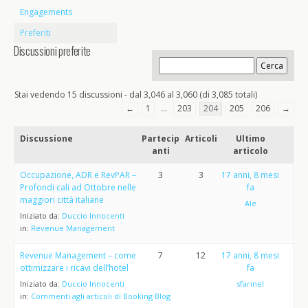
Engagements
Preferiti
Discussioni preferite
Stai vedendo 15 discussioni - dal 3,046 al 3,060 (di 3,085 totali)
←
1
…
203
204
205
206
→
Discussione
Partecip
Articoli
Ultimo
anti
articolo
Occupazione, ADR e RevPAR –
3
3
17 anni, 8 mesi
Profondi cali ad Ottobre nelle
fa
maggiori città italiane
Ale
Iniziato da:
Duccio Innocenti
in:
Revenue Management
Revenue Management – come
7
12
17 anni, 8 mesi
ottimizzare i ricavi dell’hotel
fa
Iniziato da:
Duccio Innocenti
sfarinel
in:
Commenti agli articoli di Booking Blog