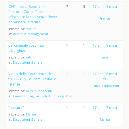
QNT Insider Report – Il
7
8
17 anni, 8 mesi
“metodo Cornell” per
fa
affrontare la crisi senza dover
Francis
abbassare le tariffe
Iniziato da:
sfarinel
in:
Revenue Management
percentuale costi fissi
1
1
17 anni, 8 mesi
alberghieri
fa
Iniziato da:
satu
satu
in:
Discussioni Generali
Video delle Conferenze del
1
1
17 anni, 8 mesi
“BTO – Buy Tourism Online” di
fa
Firenze
Duccio Innocenti
Iniziato da:
Duccio Innocenti
in:
Commenti agli articoli di Booking Blog
“censura”
1
1
17 anni, 8 mesi
fa
Iniziato da:
Marisa
in:
Discussioni Generali
Marisa