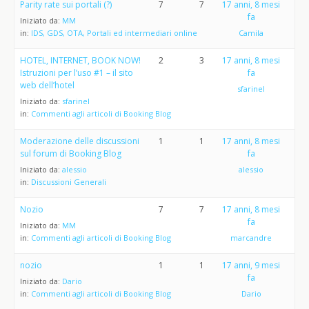
Parity rate sui portali (?)
7
7
17 anni, 8 mesi
fa
Iniziato da:
MM
in:
IDS, GDS, OTA, Portali ed intermediari online
Camila
HOTEL, INTERNET, BOOK NOW!
2
3
17 anni, 8 mesi
Istruzioni per l’uso #1 – il sito
fa
web dell’hotel
sfarinel
Iniziato da:
sfarinel
in:
Commenti agli articoli di Booking Blog
Moderazione delle discussioni
1
1
17 anni, 8 mesi
sul forum di Booking Blog
fa
Iniziato da:
alessio
alessio
in:
Discussioni Generali
Nozio
7
7
17 anni, 8 mesi
fa
Iniziato da:
MM
in:
Commenti agli articoli di Booking Blog
marcandre
nozio
1
1
17 anni, 9 mesi
fa
Iniziato da:
Dario
in:
Commenti agli articoli di Booking Blog
Dario