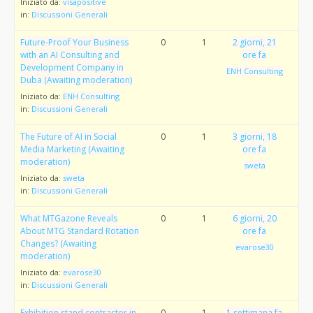
Iniziato da:
visapositive
in:
Discussioni Generali
Future-Proof Your Business
0
1
2 giorni, 21
with an AI Consulting and
ore fa
Development Company in
ENH Consulting
Duba (Awaiting moderation)
Iniziato da:
ENH Consulting
in:
Discussioni Generali
The Future of AI in Social
0
1
3 giorni, 18
Media Marketing (Awaiting
ore fa
moderation)
sweta
Iniziato da:
sweta
in:
Discussioni Generali
What MTGazone Reveals
0
1
6 giorni, 20
About MTG Standard Rotation
ore fa
Changes? (Awaiting
evarose30
moderation)
Iniziato da:
evarose30
in:
Discussioni Generali
Exhibition stand contractor in
0
1
1 settimana fa