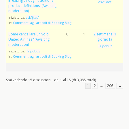
Breaking through traditional
askfjkasf
product definitions, (Awaiting
moderation)
Iniziato da:
askfjkasf
in:
Commenti agli articoli di Booking Blog
Come cancellare un volo
0
1
2 settimane, 1
United Airlines? (Awaiting
giorno fa
moderation)
Tripobuz
Iniziato da:
Tripobuz
in:
Commenti agli articoli di Booking Blog
Stai vedendo 15 discussioni - dal 1 al 15 (di 3,085 totali)
1
2
…
206
→