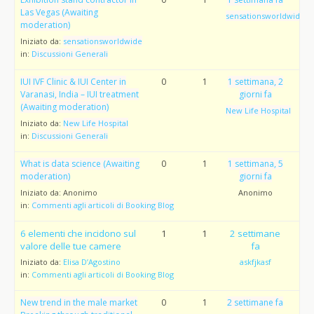
Las Vegas (Awaiting
sensationsworldwide
moderation)
Iniziato da:
sensationsworldwide
in:
Discussioni Generali
IUI IVF Clinic & IUI Center in
0
1
1 settimana, 2
Varanasi, India – IUI treatment
giorni fa
(Awaiting moderation)
New Life Hospital
Iniziato da:
New Life Hospital
in:
Discussioni Generali
What is data science (Awaiting
0
1
1 settimana, 5
moderation)
giorni fa
Iniziato da:
Anonimo
Anonimo
in:
Commenti agli articoli di Booking Blog
6 elementi che incidono sul
1
1
2 settimane
valore delle tue camere
fa
Iniziato da:
Elisa D’Agostino
askfjkasf
in:
Commenti agli articoli di Booking Blog
New trend in the male market
0
1
2 settimane fa