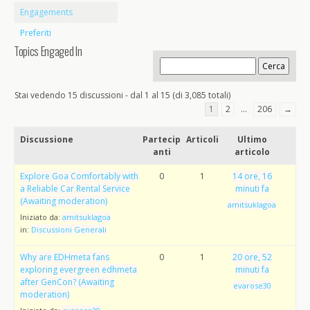
Engagements
Preferiti
Topics Engaged In
Stai vedendo 15 discussioni - dal 1 al 15 (di 3,085 totali)
1
2
…
206
→
Discussione
Partecip
Articoli
Ultimo
anti
articolo
Explore Goa Comfortably with
0
1
14 ore, 16
a Reliable Car Rental Service
minuti fa
(Awaiting moderation)
amitsuklagoa
Iniziato da:
amitsuklagoa
in:
Discussioni Generali
Why are EDHmeta fans
0
1
20 ore, 52
exploring evergreen edhmeta
minuti fa
after GenCon? (Awaiting
evarose30
moderation)