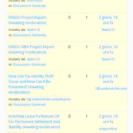
Iniziato da:
evarose30
in:
Discussioni Generali
IGNOU Project Report
0
1
2 giorni, 16
(Awaiting moderation)
ore fa
Iniziato da:
shakir12
shakir12
in:
Discussioni Generali
IGNOU MBA Project Report
0
1
2 giorni, 16
(Awaiting moderation)
ore fa
Iniziato da:
shakir12
shakir12
in:
Discussioni Generali
How Can Tax Identity Theft
0
1
2 giorni, 18
Occur and How Can It Be
ore fa
Prevented? (Awaiting
ISJLeadersInSecurityAw
moderation)
Iniziato da:
ISJLeadersInSecurityAwards
in:
Discussioni Generali
Indefinite Leave To Remain UK
0
1
2 giorni, 19
For Permanent Settlement And
ore fa
Stability (Awaiting moderation)
visapositive