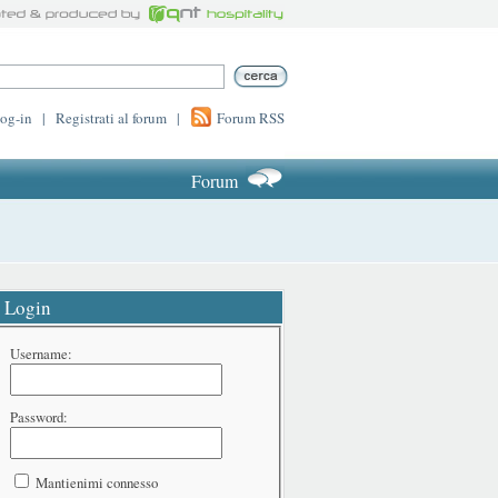
log-in
|
Registrati al forum
|
Forum RSS
Forum
Login
Username:
Password:
Mantienimi connesso