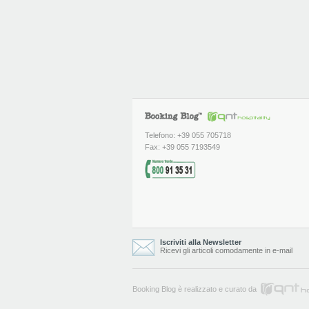
Telefono: +39 055 705718
Fax: +39 055 7193549
Iscriviti alla Newsletter
Ricevi gli articoli comodamente in e-mail
Booking Blog è realizzato e curato da