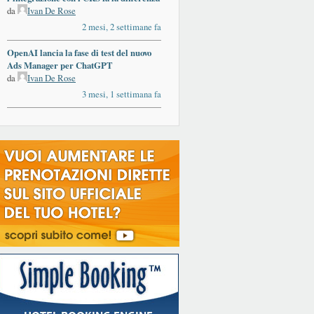
da
Ivan De Rose
2 mesi, 2 settimane fa
OpenAI lancia la fase di test del nuovo
Ads Manager per ChatGPT
da
Ivan De Rose
3 mesi, 1 settimana fa