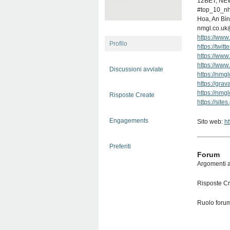
12BET, NEW8
#top_10_nh
Hoa, An Bìn
nmgl.co.uk
https://ww
Profilo
https://twit
https://www
https://ww
Discussioni avviate
https://nmg
https://gra
https://nmg
Risposte Create
https://sit
Engagements
Sito web:
ht
Preferiti
Forum
Argomenti a
Risposte Cr
Ruolo forum