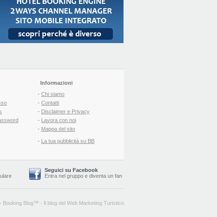
Informazioni
-
Chi siamo
sso
-
Contatti
s
-
Disclaimer e Privacy
assword
-
Lavora con noi
-
Mappa del sito
-
La tua pubblicità su BB
Seguici su Facebook
lulare
Entra nel gruppo
e
diventa un fan
-
Booking Blog
™ -
Il blog del Web Marketing Turistico