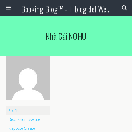
Booking Blog™ - Il blog del Web Marketing Turistico
Nhà Cái NOHU
Profilo
Discussioni avviate
Risposte Create