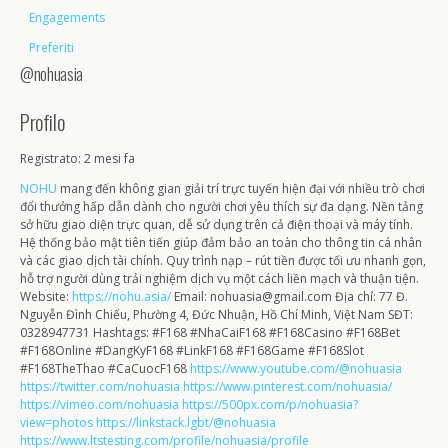
Engagements
Preferiti
@nohuasia
Profilo
Registrato: 2 mesi fa
NOHU
mang đến không gian giải trí trực tuyến hiện đại với nhiều trò chơi
đổi thưởng hấp dẫn dành cho người chơi yêu thích sự đa dạng. Nền tảng
sở hữu giao diện trực quan, dễ sử dụng trên cả điện thoại và máy tính.
Hệ thống bảo mật tiên tiến giúp đảm bảo an toàn cho thông tin cá nhân
và các giao dịch tài chính. Quy trình nạp – rút tiền được tối ưu nhanh gọn,
hỗ trợ người dùng trải nghiệm dịch vụ một cách liền mạch và thuận tiện.
Website:
https://nohu.asia/
Email: nohuasia@gmail.com Địa chỉ: 77 Đ.
Nguyễn Đình Chiểu, Phường 4, Đức Nhuận, Hồ Chí Minh, Việt Nam SĐT:
0328947731 Hashtags: #F168 #NhaCaiF168 #F168Casino #F168Bet
#F168Online #DangKyF168 #LinkF168 #F168Game #F168Slot
#F168TheThao #CaCuocF168
https://www.youtube.com/@nohuasia
https://twitter.com/nohuasia
https://www.pinterest.com/nohuasia/
https://vimeo.com/nohuasia
https://500px.com/p/nohuasia?
view=photos
https://linkstack.lgbt/@nohuasia
https://www.ltstesting.com/profile/nohuasia/profile