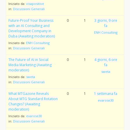
Iniziato da:
visapositive
in:
Discussioni Generali
Future-Proof Your Business
0
1
3 giorni, 9 ore
with an AI Consulting and
fa
Development Company in
ENH Consulting
Duba (Awaiting moderation)
Iniziato da:
ENH Consulting
in:
Discussioni Generali
The Future of AI in Social
0
1
4 giorni, 6 ore
Media Marketing (Awaiting
fa
moderation)
sweta
Iniziato da:
sweta
in:
Discussioni Generali
What MTGazone Reveals
0
1
1 settimana fa
About MTG Standard Rotation
evarose30
Changes? (Awaiting
moderation)
Iniziato da:
evarose30
in:
Discussioni Generali