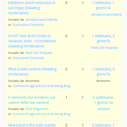
Exhibition stand contractor in
0
1
1 settimana, 1
Las Vegas (Awaiting
giorno fa
moderation)
sensationsworldwide
Iniziato da:
sensationsworldwide
in:
Discussioni Generali
IUI IVF Clinic & IUI Center in
0
1
1 settimana, 3
Varanasi, India – IUI treatment
giorni fa
(Awaiting moderation)
New Life Hospital
Iniziato da:
New Life Hospital
in:
Discussioni Generali
What is data science (Awaiting
0
1
1 settimana, 6
moderation)
giorni fa
Iniziato da:
Anonimo
Anonimo
in:
Commenti agli articoli di Booking Blog
6 elementi che incidono sul
1
1
2 settimane,
valore delle tue camere
1 giorno fa
Iniziato da:
Elisa D’Agostino
askfjkasf
in:
Commenti agli articoli di Booking Blog
New trend in the male market
0
1
2 settimane, 1