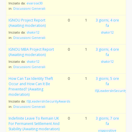
Iniziato da:
evarose30
in:
Discussioni Generali
IGNOU Project Report
0
1
3 giorni, 4 ore
(Awaiting moderation)
fa
Iniziato da:
shakir12
shakir12
in:
Discussioni Generali
IGNOU MBA Project Report
0
1
3 giorni, 4 ore
(Awaiting moderation)
fa
Iniziato da:
shakir12
shakir12
in:
Discussioni Generali
How Can Tax Identity Theft
0
1
3 giorni, 5 ore
Occur and How Can It Be
fa
Prevented? (Awaiting
ISJLeadersInSecurityAw
moderation)
Iniziato da:
ISJLeadersInSecurityAwards
in:
Discussioni Generali
Indefinite Leave To Remain UK
0
1
3 giorni, 7 ore
For Permanent Settlement And
fa
Stability (Awaiting moderation)
visapositive