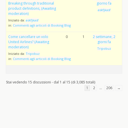
Breaking through traditional
giorno fa
product definitions, (Awaiting
askfjkasf
moderation)
Iniziato da:
askfjkasf
in:
Commenti agli articoli di Booking Blog
Come cancellare un volo
0
1
2 settimane, 2
United Airlines? (Awaiting
giorni fa
moderation)
Tripobuz
Iniziato da:
Tripobuz
in:
Commenti agli articoli di Booking Blog
Stai vedendo 15 discussioni - dal 1 al 15 (di 3,085 totali)
1
2
…
206
→