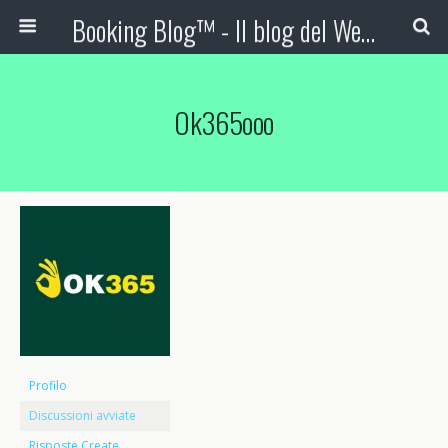
Booking Blog™ - Il blog del Web Marketing Turistico
Ok365ooo
Profilo
Discussioni avviate
Risposte Create