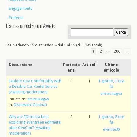
Engagements
Preferiti
Discussioni del Forum Avviate
Stai vedendo 15 discussioni - dal 1 al 15 (di 3,085 totali)
1
2
…
206
→
Discussione
Partecip
Articoli
Ultimo
anti
articolo
Explore Goa Comfortably with
0
1
1 giorno, 1 ora
a Reliable Car Rental Service
fa
(Awaiting moderation)
amitsuklagoa
Iniziato da:
amitsuklagoa
in:
Discussioni Generali
Why are EDHmeta fans
0
1
1 giorno, 8 ore
exploring evergreen edhmeta
fa
after GenCon? (Awaiting
evarose30
moderation)