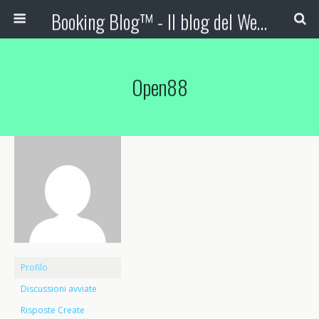
Booking Blog™ - Il blog del Web Marketing Turistico
Open88
Profilo
Discussioni avviate
Risposte Create