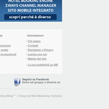
ty
Informazioni
-
Chi siamo
l'accesso
-
Contatti
 gratis
-
Disclaimer e Privacy
 la password
-
Lavora con noi
-
Mappa del sito
-
La tua pubblicità su BB
Seguici su Facebook
Entra nel gruppo
e
diventa un
fan
king Blog
™ -
Il blog del Web Marketing Turistico