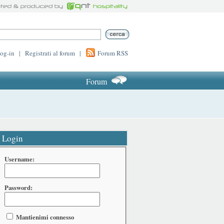
log-in
|
Registrati al forum
|
Forum RSS
Forum
Login
Username:
Password:
Mantienimi connesso