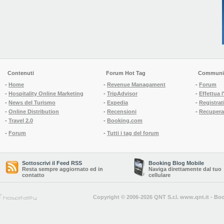
Contenuti
Forum Hot Tag
Communi
-
Home
-
Revenue Managament
-
Forum
-
Hospitality Online Marketing
-
TripAdvisor
-
Effettua 
-
News del Turismo
-
Expedia
-
Registrati
-
Online Distribution
-
Recensioni
-
Recupera
-
Travel 2.0
-
Booking.com
-
Forum
-
Tutti i tag del forum
Sottoscrivi il Feed RSS
Booking Blog Mobile
Resta sempre aggiornato ed in
Naviga direttamente dal tuo
contatto
cellulare
Copyright © 2006-2026 QNT S.r.l.
www.qnt.it
-
Boo