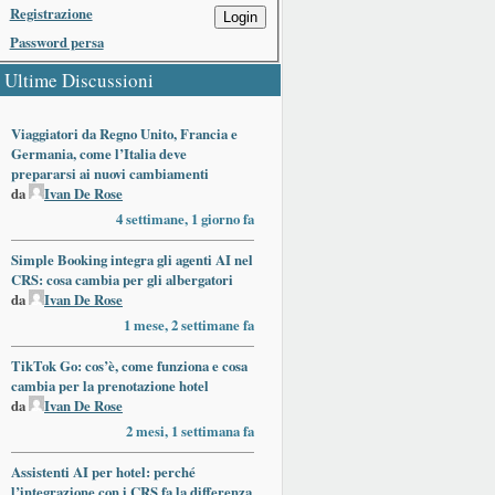
Registrazione
Login
Password persa
Ultime Discussioni
Viaggiatori da Regno Unito, Francia e
Germania, come l’Italia deve
prepararsi ai nuovi cambiamenti
da
Ivan De Rose
4 settimane, 1 giorno fa
Simple Booking integra gli agenti AI nel
CRS: cosa cambia per gli albergatori
da
Ivan De Rose
1 mese, 2 settimane fa
TikTok Go: cos’è, come funziona e cosa
cambia per la prenotazione hotel
da
Ivan De Rose
2 mesi, 1 settimana fa
Assistenti AI per hotel: perché
l’integrazione con i CRS fa la differenza