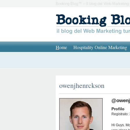
Booking Blog™ – Il blog del Web Marketing 
H
ome
Hospitality Online Marketing
owenjhenrckson
@owenj
Profilo
Registrato: 
Hi Guys. Mos