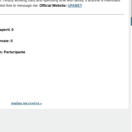
o. I enjoy working hard and spending time with family. If anyone is interested
, feel free to message me.
Official Website:
UFABET
perti: 0
reate: 0
m: Partecipante
pagina successiva
»