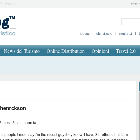
Turistico
home
|
chi siamo
|
contatti
|
News del Turismo
Online Distribution
Opinioni
Travel 2.0
henrckson
3 mesi, 3 settimane fa
t people I meet say I'm the nicest guy they know. I have 3 brothers that I am