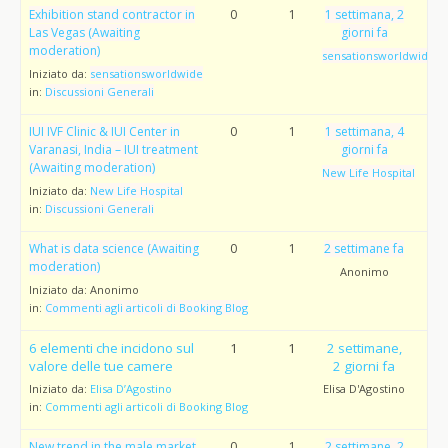
Exhibition stand contractor in
0
1
1 settimana, 2
Las Vegas (Awaiting
giorni fa
moderation)
sensationsworldwide
Iniziato da:
sensationsworldwide
in:
Discussioni Generali
IUI IVF Clinic & IUI Center in
0
1
1 settimana, 4
Varanasi, India – IUI treatment
giorni fa
(Awaiting moderation)
New Life Hospital
Iniziato da:
New Life Hospital
in:
Discussioni Generali
What is data science (Awaiting
0
1
2 settimane fa
moderation)
Anonimo
Iniziato da:
Anonimo
in:
Commenti agli articoli di Booking Blog
6 elementi che incidono sul
1
1
2 settimane,
valore delle tue camere
2 giorni fa
Iniziato da:
Elisa D’Agostino
Elisa D'Agostino
in:
Commenti agli articoli di Booking Blog
New trend in the male market
0
1
2 settimane, 2