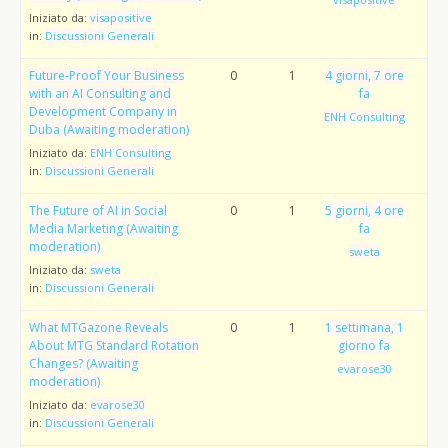
Iniziato da:
visapositive
in:
Discussioni Generali
Future-Proof Your Business
0
1
4 giorni, 7 ore
with an AI Consulting and
fa
Development Company in
ENH Consulting
Duba (Awaiting moderation)
Iniziato da:
ENH Consulting
in:
Discussioni Generali
The Future of AI in Social
0
1
5 giorni, 4 ore
Media Marketing (Awaiting
fa
moderation)
sweta
Iniziato da:
sweta
in:
Discussioni Generali
What MTGazone Reveals
0
1
1 settimana, 1
About MTG Standard Rotation
giorno fa
Changes? (Awaiting
evarose30
moderation)
Iniziato da:
evarose30
in:
Discussioni Generali