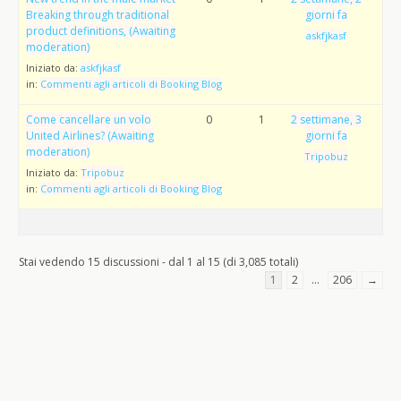
Breaking through traditional
giorni fa
product definitions, (Awaiting
askfjkasf
moderation)
Iniziato da:
askfjkasf
in:
Commenti agli articoli di Booking Blog
Come cancellare un volo
0
1
2 settimane, 3
United Airlines? (Awaiting
giorni fa
moderation)
Tripobuz
Iniziato da:
Tripobuz
in:
Commenti agli articoli di Booking Blog
Stai vedendo 15 discussioni - dal 1 al 15 (di 3,085 totali)
1
2
…
206
→