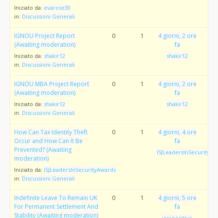
Iniziato da:
evarose30
in:
Discussioni Generali
IGNOU Project Report
0
1
4 giorni, 2 ore
(Awaiting moderation)
fa
Iniziato da:
shakir12
shakir12
in:
Discussioni Generali
IGNOU MBA Project Report
0
1
4 giorni, 2 ore
(Awaiting moderation)
fa
Iniziato da:
shakir12
shakir12
in:
Discussioni Generali
How Can Tax Identity Theft
0
1
4 giorni, 4 ore
Occur and How Can It Be
fa
Prevented? (Awaiting
ISJLeadersInSecurityAw
moderation)
Iniziato da:
ISJLeadersInSecurityAwards
in:
Discussioni Generali
Indefinite Leave To Remain UK
0
1
4 giorni, 5 ore
For Permanent Settlement And
fa
Stability (Awaiting moderation)
visapositive