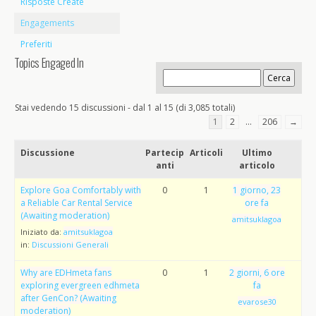
Risposte Create
Engagements
Preferiti
Topics Engaged In
Stai vedendo 15 discussioni - dal 1 al 15 (di 3,085 totali)
1
2
…
206
→
Discussione
Partecip
Articoli
Ultimo
anti
articolo
Explore Goa Comfortably with
0
1
1 giorno, 23
a Reliable Car Rental Service
ore fa
(Awaiting moderation)
amitsuklagoa
Iniziato da:
amitsuklagoa
in:
Discussioni Generali
Why are EDHmeta fans
0
1
2 giorni, 6 ore
exploring evergreen edhmeta
fa
after GenCon? (Awaiting
evarose30
moderation)