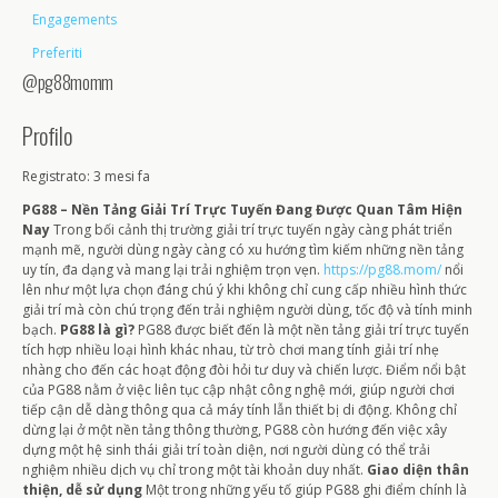
Engagements
Preferiti
@pg88momm
Profilo
Registrato: 3 mesi fa
PG88 – Nền Tảng Giải Trí Trực Tuyến Đang Được Quan Tâm Hiện
Nay
Trong bối cảnh thị trường giải trí trực tuyến ngày càng phát triển
mạnh mẽ, người dùng ngày càng có xu hướng tìm kiếm những nền tảng
uy tín, đa dạng và mang lại trải nghiệm trọn vẹn.
https://pg88.mom/
nổi
lên như một lựa chọn đáng chú ý khi không chỉ cung cấp nhiều hình thức
giải trí mà còn chú trọng đến trải nghiệm người dùng, tốc độ và tính minh
bạch.
PG88 là gì?
PG88 được biết đến là một nền tảng giải trí trực tuyến
tích hợp nhiều loại hình khác nhau, từ trò chơi mang tính giải trí nhẹ
nhàng cho đến các hoạt động đòi hỏi tư duy và chiến lược. Điểm nổi bật
của PG88 nằm ở việc liên tục cập nhật công nghệ mới, giúp người chơi
tiếp cận dễ dàng thông qua cả máy tính lẫn thiết bị di động. Không chỉ
dừng lại ở một nền tảng thông thường, PG88 còn hướng đến việc xây
dựng một hệ sinh thái giải trí toàn diện, nơi người dùng có thể trải
nghiệm nhiều dịch vụ chỉ trong một tài khoản duy nhất.
Giao diện thân
thiện, dễ sử dụng
Một trong những yếu tố giúp PG88 ghi điểm chính là