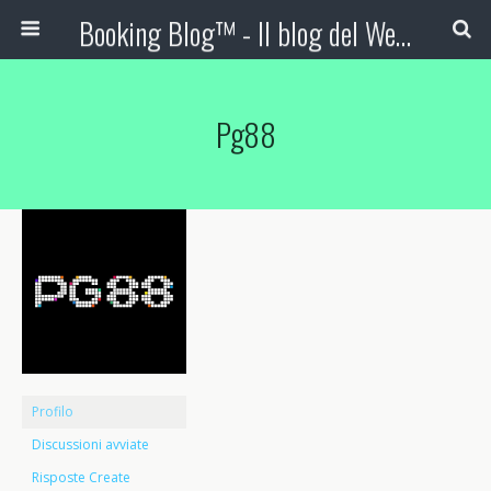
Booking Blog™ - Il blog del Web Marketing Turistico
Pg88
Profilo
Discussioni avviate
Risposte Create