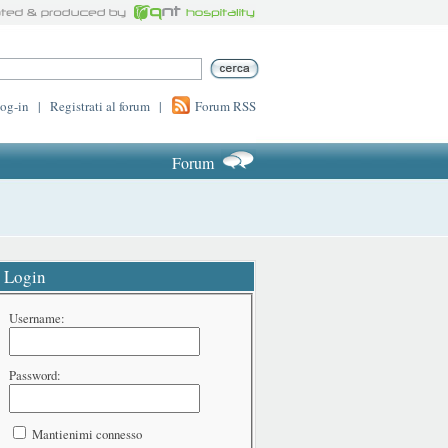
log-in
|
Registrati al forum
|
Forum RSS
Forum
Login
Username:
Password:
Mantienimi connesso