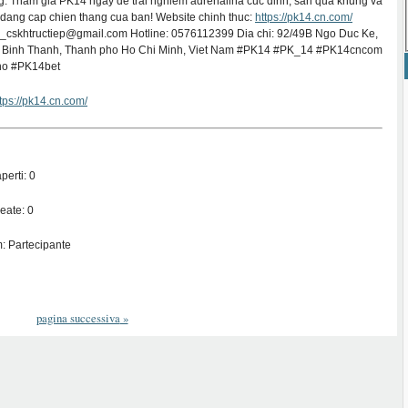
. Tham gia PK14 ngay de trai nghiem adrenalina cuc dinh, san qua khung va
dang cap chien thang cua ban! Website chinh thuc:
https://pk14.cn.com/
4_cskhtructiep@gmail.com Hotline: 0576112399 Dia chi: 92/49B Ngo Duc Ke,
 Binh Thanh, Thanh pho Ho Chi Minh, Viet Nam #PK14 #PK_14 #PK14cncom
no #PK14bet
tps://pk14.cn.com/
perti: 0
eate: 0
: Partecipante
pagina successiva
»