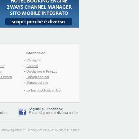
Informazioni
-
Chi siamo
sso
-
Contatti
s
-
Disclaimer e Privacy
assword
-
Lavora con noi
-
Mappa del sito
-
La tua pubblicità su BB
Seguici su Facebook
lulare
Entra nel gruppo
e
diventa un fan
-
Booking Blog
™ -
Il blog del Web Marketing Turistico