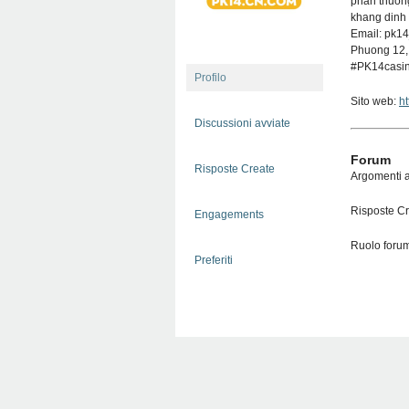
phan thuong
khang dinh 
Email: pk1
Phuong 12,
#PK14casi
Profilo
Sito web:
ht
Discussioni avviate
Forum
Risposte Create
Argomenti a
Risposte Cr
Engagements
Ruolo forum
Preferiti