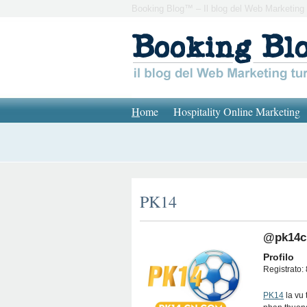
Booking Blog™ – Il blog del Web Marketing 
H
ome
Hospitality Online Marketing
PK14
@pk14c
Profilo
Registrato: 
PK14
la vu 