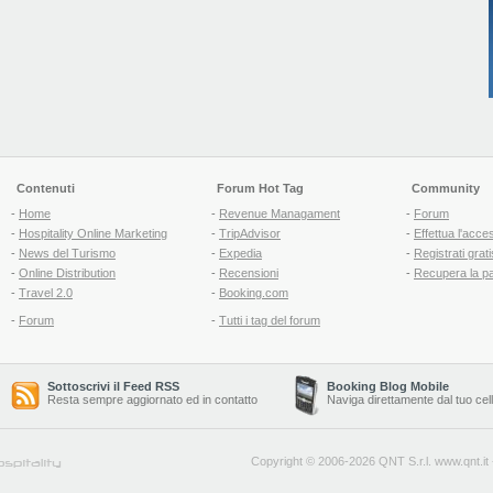
Contenuti
Forum Hot Tag
Community
-
Home
-
Revenue Managament
-
Forum
-
Hospitality Online Marketing
-
TripAdvisor
-
Effettua l'acce
-
News del Turismo
-
Expedia
-
Registrati grati
-
Online Distribution
-
Recensioni
-
Recupera la p
-
Travel 2.0
-
Booking.com
-
Forum
-
Tutti i tag del forum
Sottoscrivi il Feed RSS
Booking Blog Mobile
Resta sempre aggiornato ed in contatto
Naviga direttamente dal tuo cel
Copyright © 2006-2026 QNT S.r.l.
www.qnt.it