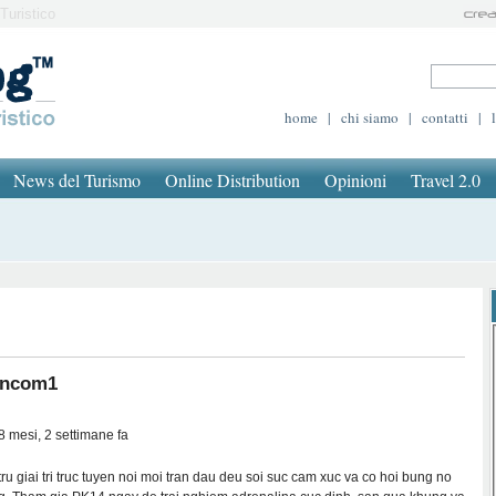
Turistico
home
|
chi siamo
|
contatti
|
News del Turismo
Online Distribution
Opinioni
Travel 2.0
ncom1
8 mesi, 2 settimane fa
tru giai tri truc tuyen noi moi tran dau deu soi suc cam xuc va co hoi bung no