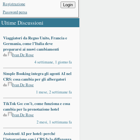
Registrazione
Login
Password persa
Ultime Discussioni
Viaggiatori da Regno Unito, Francia e
Germania, come l’Italia deve
prepararsi ai nuovi cambiamenti
da
Ivan De Rose
4 settimane, 1 giorno fa
Simple Booking integra gli agenti AI nel
CRS: cosa cambia per gli albergatori
da
Ivan De Rose
1 mese, 2 settimane fa
TikTok Go: cos’è, come funziona e cosa
cambia per la prenotazione hotel
da
Ivan De Rose
2 mesi, 1 settimana fa
Assistenti AI per hotel: perché
l’integrazione con i CRS fa la differenza