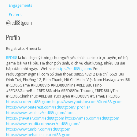
Engagements
Preferiti
@red88tgcom
Profilo
Registrato: 4 mesi fa
RED88
là lựa chọn lý tưởng cho người yêu thích casino trực tuyến, nổ hũ,
game bài và tài xỉu. Hệ thống ổn định, dịch vụ chất lượng, nhiều ưu đãi
hấp dẫn mỗi ngày. Website:
https://red88tg.com/
Email:
red88tgcom@gmail.com Số điện thoại: 0885543212 Địa chỉ: 662F Bùi
Đình Tuý, Phường 12, Bình Thạnh, Hồ Chí Minh, Việt Nam Hastag: #red88
#RED88Game #RED88Vip #RED88Online #RED88Casino
#RED88GameBai #RED88NoHu #RED88DoiThuong #RED88UyTin
#RED88ChinhThuc #RED88TrucTuyen #RED88VN #GameBaiRED88
https://x.com/red88tgcom
https://www.youtube.com/@red88tgcom
https://www.pinterest.com/red88tgcom/_profile/
https://www.twitch.tv/red88tgcom/about
https://gravatar.com/red88tgcom
https://vimeo.com/red88tgcom
https://www.reddit.com/user/red88tgcom/
https://www.tumblr.com/red88tgcom
https://www.behance.net/red88tgcom