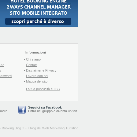
Informazioni
-
Chi siamo
sso
-
Contatti
s
-
Disclaimer e Privacy
assword
-
Lavora con noi
-
Mappa del sito
-
La tua pubblicità su BB
Seguici su Facebook
lulare
Entra nel gruppo
e
diventa un fan
-
Booking Blog
™ -
Il blog del Web Marketing Turistico