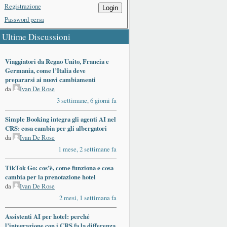
Registrazione
Login
Password persa
Ultime Discussioni
Viaggiatori da Regno Unito, Francia e
Germania, come l’Italia deve
prepararsi ai nuovi cambiamenti
da
Ivan De Rose
3 settimane, 6 giorni fa
Simple Booking integra gli agenti AI nel
CRS: cosa cambia per gli albergatori
da
Ivan De Rose
1 mese, 2 settimane fa
TikTok Go: cos’è, come funziona e cosa
cambia per la prenotazione hotel
da
Ivan De Rose
2 mesi, 1 settimana fa
Assistenti AI per hotel: perché
l’integrazione con i CRS fa la differenza