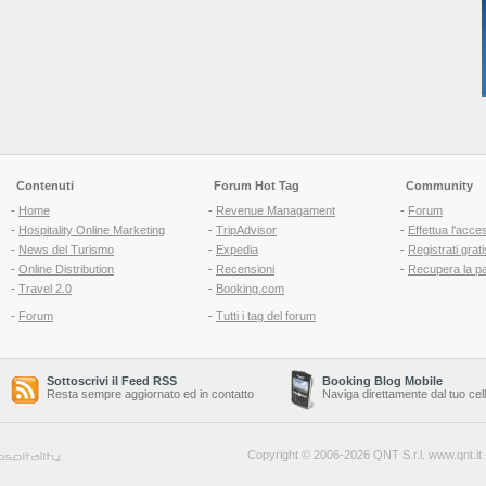
Contenuti
Forum Hot Tag
Community
-
Home
-
Revenue Managament
-
Forum
-
Hospitality Online Marketing
-
TripAdvisor
-
Effettua l'acce
-
News del Turismo
-
Expedia
-
Registrati grati
-
Online Distribution
-
Recensioni
-
Recupera la p
-
Travel 2.0
-
Booking.com
-
Forum
-
Tutti i tag del forum
Sottoscrivi il Feed RSS
Booking Blog Mobile
Resta sempre aggiornato ed in contatto
Naviga direttamente dal tuo cel
Copyright © 2006-2026 QNT S.r.l.
www.qnt.it