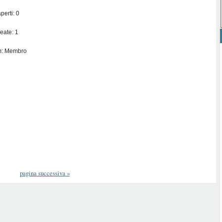
perti: 0
eate: 1
m: Membro
pagina successiva
»