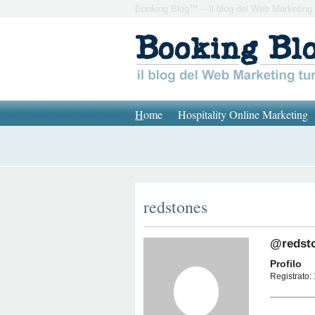
Booking Blog™ – Il blog del Web Marketing 
H
ome
Hospitality Online Marketing
redstones
@redst
Profilo
Registrato: 