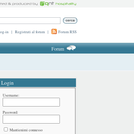
log-in
|
Registrati al forum
|
Forum RSS
Forum
Login
Username:
Password:
Mantienimi connesso