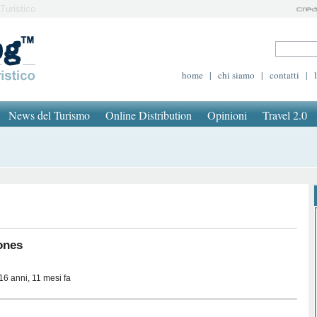
Turistico
home
|
chi siamo
|
contatti
|
News del Turismo
Online Distribution
Opinioni
Travel 2.0
ones
16 anni, 11 mesi fa