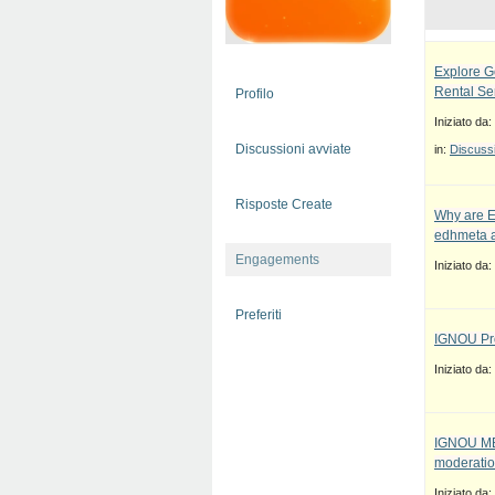
Explore G
Rental Se
Profilo
Iniziato da:
Discussioni avviate
in:
Discussi
Risposte Create
Why are E
edhmeta a
Engagements
Iniziato da:
Preferiti
IGNOU Pro
Iniziato da:
IGNOU MBA
moderatio
Iniziato da: