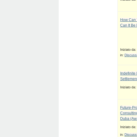
How Can T
Can It Be
Iniziato da:
in:
Discussi
Indefinit
Settlement
Iniziato da:
Future-Pr
Consulti
Duba (Awa
Iniziato da:
in:
Discussi