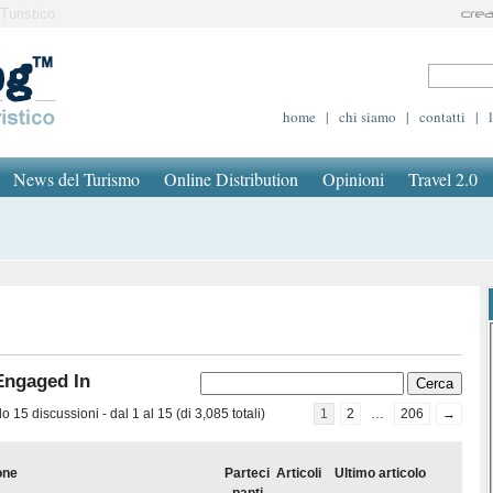
Turistico
home
|
chi siamo
|
contatti
|
News del Turismo
Online Distribution
Opinioni
Travel 2.0
Engaged In
 15 discussioni - dal 1 al 15 (di 3,085 totali)
1
2
…
206
→
one
Parteci
Articoli
Ultimo articolo