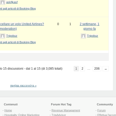
askfjkasf
 agli articoli di Booking Blog
ellare un volo United Airlines?
0
1
2 settimane, 1
 moderation)
giorno fa
Tripobuz
Tripobuz
 agli articoli di Booking Blog
 15 discussioni - dal 1 al 15 (di 3,085 totali)
1
2
…
206
→
pagina successiva
»
Contenuti
Forum Hot Tag
Community
-
Home
-
Revenue Managament
-
Forum
-
Hospitality Online Marketing
-
TripAdvisor
-
Effettua l'acce