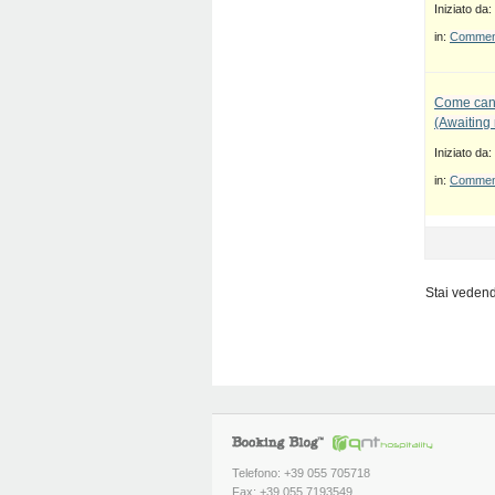
Iniziato da:
in:
Commenti
Come canc
(Awaiting
Iniziato da:
in:
Commenti
Stai vedendo
Telefono: +39 055 705718
Fax: +39 055 7193549