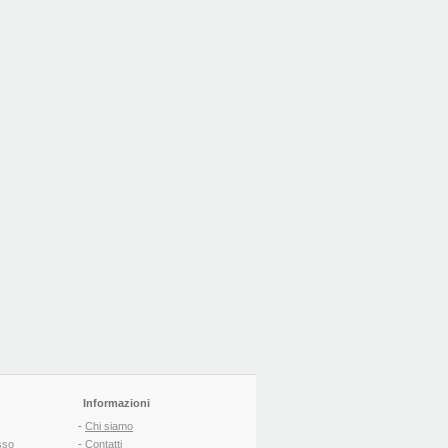
Informazioni
-
Chi siamo
sso
-
Contatti