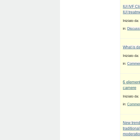
IUI IVF Cl
IUI treatm
Iniziato da:
in:
Discussi
What is d
Iniziato da:
in:
Commenti
6 element
camere
Iniziato da:
in:
Commenti
New trend
traditiona
moderatio