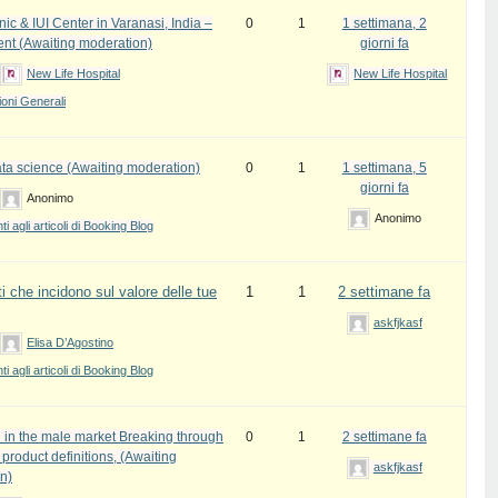
inic & IUI Center in Varanasi, India –
0
1
1 settimana, 2
ent (Awaiting moderation)
giorni fa
New Life Hospital
New Life Hospital
oni Generali
ata science (Awaiting moderation)
0
1
1 settimana, 5
giorni fa
Anonimo
Anonimo
 agli articoli di Booking Blog
i che incidono sul valore delle tue
1
1
2 settimane fa
askfjkasf
Elisa D’Agostino
 agli articoli di Booking Blog
 in the male market Breaking through
0
1
2 settimane fa
l product definitions, (Awaiting
askfjkasf
n)