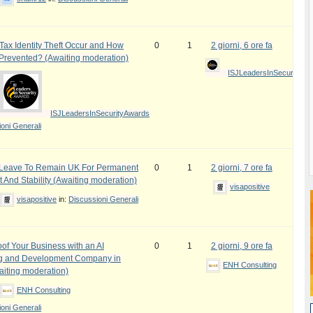
ax Identity Theft Occur and How
0
1
2 giorni, 6 ore fa
 Prevented? (Awaiting moderation)
ISJLeadersInSecurityAw
ISJLeadersInSecurityAwards
oni Generali
e Leave To Remain UK For Permanent
0
1
2 giorni, 7 ore fa
 And Stability (Awaiting moderation)
visapositive
visapositive
in:
Discussioni Generali
oof Your Business with an AI
0
1
2 giorni, 9 ore fa
ng and Development Company in
ENH Consulting
iting moderation)
ENH Consulting
oni Generali