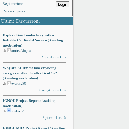
Registrazione
Login
Password persa
Ultime Discussioni
Explore Goa Comfortably with a
Reliable Car Rental Service (Awaiting
moderation)
da
amitsuklagoa
2 ore, 4 minuti fa
Why are EDHmeta fans exploring
evergreen edhmeta after GenCon?
(Awaiting moderation)
da
evarose30
8 ore, 41 minuti fa
IGNOU Project Report (Awaiting
moderation)
da
shakir12
2 giorni, 4 ore fa
IGNOU MBA Project Report (Awaiting