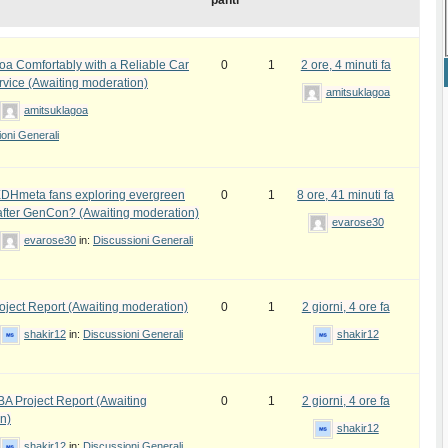
panti
oa Comfortably with a Reliable Car
0
1
2 ore, 4 minuti fa
rvice (Awaiting moderation)
amitsuklagoa
amitsuklagoa
oni Generali
DHmeta fans exploring evergreen
0
1
8 ore, 41 minuti fa
fter GenCon? (Awaiting moderation)
evarose30
evarose30
in:
Discussioni Generali
ject Report (Awaiting moderation)
0
1
2 giorni, 4 ore fa
shakir12
in:
Discussioni Generali
shakir12
 Project Report (Awaiting
0
1
2 giorni, 4 ore fa
n)
shakir12
shakir12
in:
Discussioni Generali