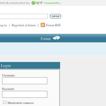
log-in
|
Registrati al forum
|
Forum RSS
Forum
Login
Username:
Password:
Mantienimi connesso