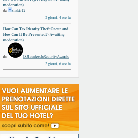
moderation)
da
shakir12
2 giorni, 4 ore fa
How Can Tax Identity Theft Occur and
ards
How Can It Be Prevented? (Awaiting
moderation)
da
ISJLeadersInSecurityAwards
2 giorni, 6 ore fa