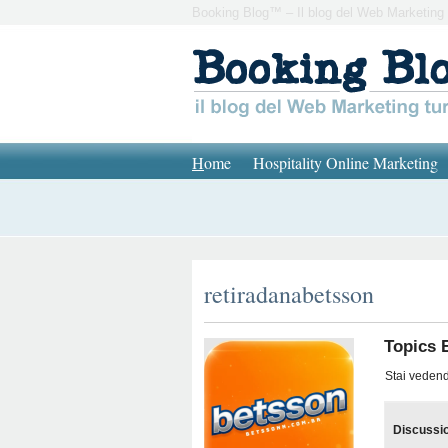
Booking Blog™ – Il blog del Web Marketing 
H
ome
Hospitality Online Marketing
retiradanabetsson
Topics 
Stai vedendo
Discussi