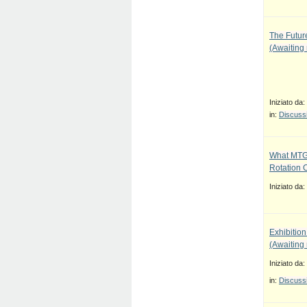
The Future
(Awaiting
Iniziato da:
in:
Discussi
What MTG
Rotation 
Iniziato da:
Exhibition
(Awaiting
Iniziato da:
in:
Discussi