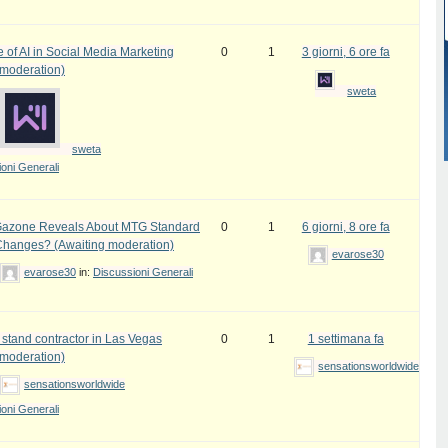
 of AI in Social Media Marketing
0
1
3 giorni, 6 ore fa
 moderation)
sweta
sweta
oni Generali
azone Reveals About MTG Standard
0
1
6 giorni, 8 ore fa
Changes? (Awaiting moderation)
evarose30
evarose30
in:
Discussioni Generali
 stand contractor in Las Vegas
0
1
1 settimana fa
 moderation)
sensationsworldwide
sensationsworldwide
oni Generali