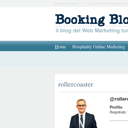
Booking Blog™ – Il blog del Web Marketing 
H
ome
Hospitality Online Marketing
rollercoaster
@roller
Profilo
Registrato: 