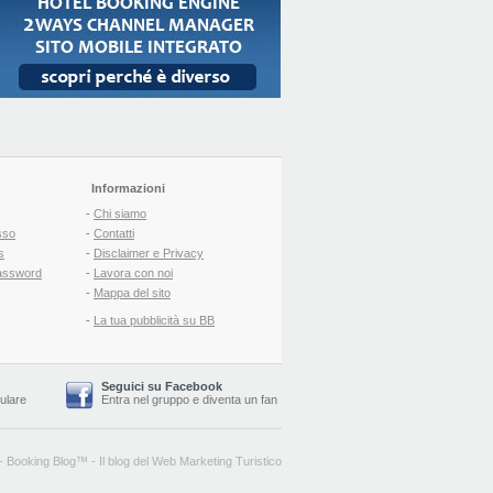
Informazioni
-
Chi siamo
sso
-
Contatti
s
-
Disclaimer e Privacy
assword
-
Lavora con noi
-
Mappa del sito
-
La tua pubblicità su BB
Seguici su Facebook
lulare
Entra nel gruppo
e
diventa un fan
-
Booking Blog
™ -
Il blog del Web Marketing Turistico