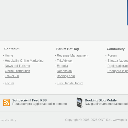
Contenuti
Forum Hot Tag
Community
-
Home
-
Revenue Managament
-
Forum
-
Hospitality Online Marketing
-
TripAdvisor
-
Effettua l'acce
-
News del Turismo
-
Expedia
-
Registrati grati
-
Online Distribution
-
Recensioni
-
Recupera la p
-
Travel 2.0
-
Booking.com
-
Forum
-
Tutti i tag del forum
Sottoscrivi il Feed RSS
Booking Blog Mobile
Resta sempre aggiornato ed in contatto
Naviga direttamente dal tuo cel
Copyright © 2006-2026 QNT S.r.l.
www.qnt.it