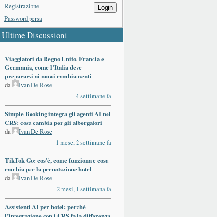
Registrazione
Login
Password persa
Ultime Discussioni
Viaggiatori da Regno Unito, Francia e
Germania, come l’Italia deve
prepararsi ai nuovi cambiamenti
da
Ivan De Rose
4 settimane fa
Simple Booking integra gli agenti AI nel
CRS: cosa cambia per gli albergatori
da
Ivan De Rose
1 mese, 2 settimane fa
TikTok Go: cos’è, come funziona e cosa
cambia per la prenotazione hotel
da
Ivan De Rose
2 mesi, 1 settimana fa
Assistenti AI per hotel: perché
l’integrazione con i CRS fa la differenza