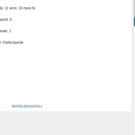
ità: 11 anni, 10 mesi fa
perti: 0
eate: 1
: Partecipante
pagina successiva
»