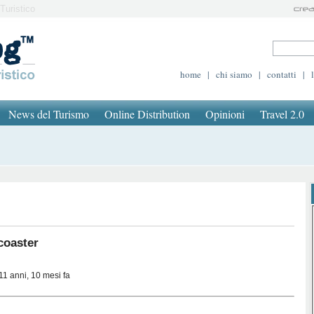
Turistico
home
|
chi siamo
|
contatti
|
News del Turismo
Online Distribution
Opinioni
Travel 2.0
coaster
11 anni, 10 mesi fa