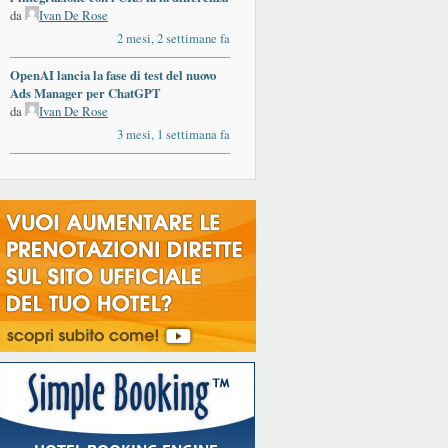
da
Ivan De Rose
2 mesi, 2 settimane fa
OpenAI lancia la fase di test del nuovo
Ads Manager per ChatGPT
da
Ivan De Rose
3 mesi, 1 settimana fa