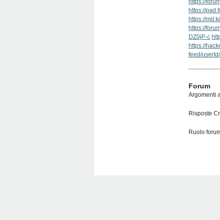
https://for
https://pad
https://md.
https://for
DZ0jP-c
ht
https://ha
feed/userI
Forum
Argomenti a
Risposte Cr
Ruolo forum