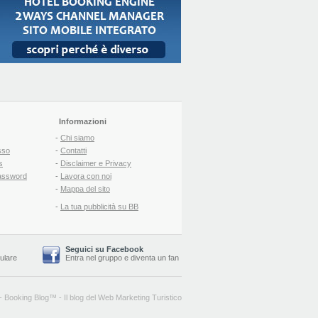
Informazioni
-
Chi siamo
sso
-
Contatti
s
-
Disclaimer e Privacy
assword
-
Lavora con noi
-
Mappa del sito
-
La tua pubblicità su BB
Seguici su Facebook
lulare
Entra nel gruppo
e
diventa un fan
-
Booking Blog
™ -
Il blog del Web Marketing Turistico