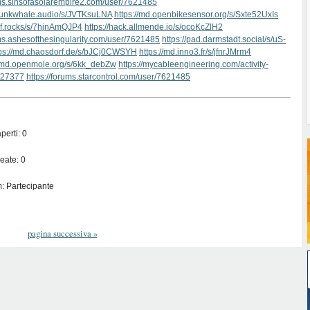
ums.sinsofasolarempire2.com/user/7621485
.funkwhale.audio/s/JVTKsuLNA
https://md.openbikesensor.org/s/Sxte52UxIs
kif.rocks/s/7hjnAmQJP4
https://hack.allmende.io/s/ocoKcZlH2
ums.ashesofthesingularity.com/user/7621485
https://pad.darmstadt.social/s/uS-
tps://md.chaosdorf.de/s/bJCj0CWSYH
https://md.inno3.fr/s/jfnrJMrm4
ckmd.openmole.org/s/6kk_debZw
https://mycableengineering.com/activity-
d/27377
https://forums.starcontrol.com/user/7621485
perti: 0
eate: 0
: Partecipante
pagina successiva
»