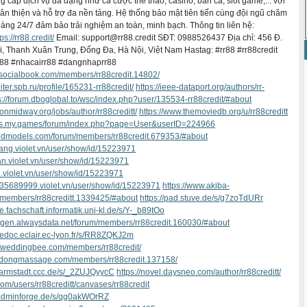
g cấp dịch vụ đa dạng như cá cược thể thao, casino, bắn cá, slot game,... với
hân thiện và hỗ trợ đa nền tảng. Hệ thống bảo mật tiên tiến cùng đội ngũ chăm
àng 24/7 đảm bảo trải nghiệm an toàn, minh bạch. Thông tin liên hệ:
ps://rr88.credit/
Email: support@rr88.credit SĐT: 0988526437 Địa chỉ: 456 Đ.
, Thanh Xuân Trung, Đống Đa, Hà Nội, Việt Nam Hastag: #rr88 #rr88credit
r88 #nhacairr88 #dangnhaprr88
iasocialbook.com/members/rr88credit.14802/
piter.spb.ru/profile/165231-rr88credit/
https://ieee-dataport.org/authors/rr-
s://forum.dboglobal.to/wsc/index.php?user/135534-rr88credit/#about
sionmidway.org/jobs/author/rr88creditt/
https://www.themoviedb.org/u/rr88creditt
lods.my.games/forum/index.php?page=User&userID=224966
akedmodels.com/forum/members/rr88credit.679353/#about
giang.violet.vn/user/show/id/15223971
oan.violet.vn/user/show/id/15223971
eu.violet.vn/user/show/id/15223971
135689999.violet.vn/user/show/id/15223971
https://www.akiba-
/members/rr88creditt.1339425/#about
https://pad.stuve.de/s/g7zoTdURr
e.fachschaft.informatik.uni-kl.de/s/Y-_b89tOo
stgen.alwaysdata.net/forum/members/rr88credit.160030/#about
gedoc.eclair.ec-lyon.fr/s/RR8ZQKJ2m
w.weddingbee.com/members/rr88credit/
ngdongmassage.com/members/rr88credit.137158/
darmstadt.ccc.de/s/_2ZUJQyycC
https://novel.daysneo.com/author/rr88creditt/
t.com/users/rr88creditt/canvases/rr88credit
c.adminforge.de/s/qg0akWOrRZ