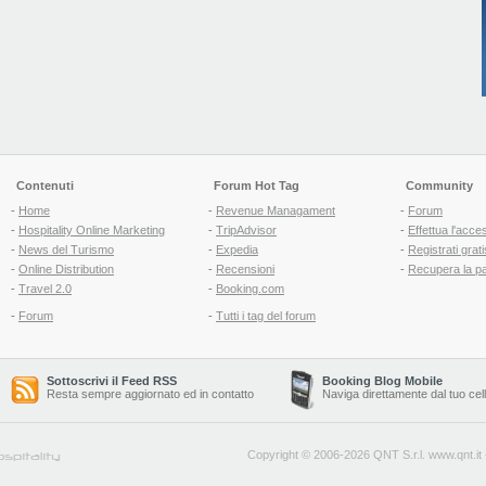
Contenuti
Forum Hot Tag
Community
-
Home
-
Revenue Managament
-
Forum
-
Hospitality Online Marketing
-
TripAdvisor
-
Effettua l'acce
-
News del Turismo
-
Expedia
-
Registrati grati
-
Online Distribution
-
Recensioni
-
Recupera la p
-
Travel 2.0
-
Booking.com
-
Forum
-
Tutti i tag del forum
Sottoscrivi il Feed RSS
Booking Blog Mobile
Resta sempre aggiornato ed in contatto
Naviga direttamente dal tuo cel
Copyright © 2006-2026 QNT S.r.l.
www.qnt.it