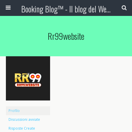
Booking Blog™ - Il blog del Web Marketing Turistico
Rr99website
Profilo
Discussioni avviate
Risposte Create