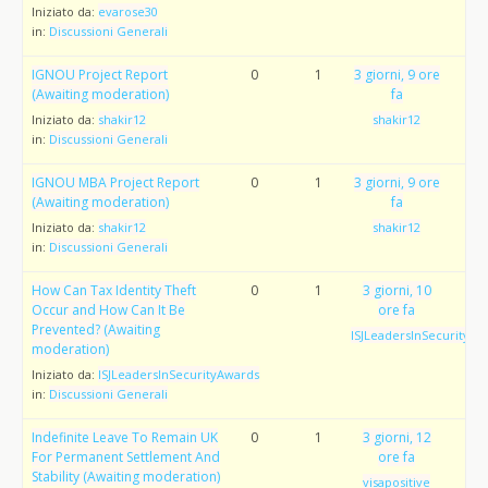
Iniziato da:
evarose30
in:
Discussioni Generali
IGNOU Project Report
0
1
3 giorni, 9 ore
(Awaiting moderation)
fa
Iniziato da:
shakir12
shakir12
in:
Discussioni Generali
IGNOU MBA Project Report
0
1
3 giorni, 9 ore
(Awaiting moderation)
fa
Iniziato da:
shakir12
shakir12
in:
Discussioni Generali
How Can Tax Identity Theft
0
1
3 giorni, 10
Occur and How Can It Be
ore fa
Prevented? (Awaiting
ISJLeadersInSecurityAw
moderation)
Iniziato da:
ISJLeadersInSecurityAwards
in:
Discussioni Generali
Indefinite Leave To Remain UK
0
1
3 giorni, 12
For Permanent Settlement And
ore fa
Stability (Awaiting moderation)
visapositive