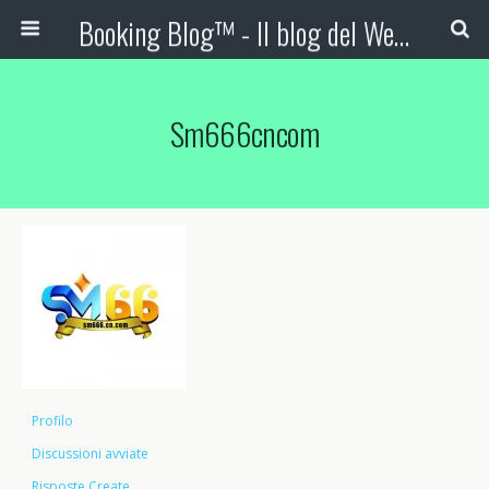
Booking Blog™ - Il blog del Web Marketing Turistico
Sm666cncom
Profilo
Discussioni avviate
Risposte Create