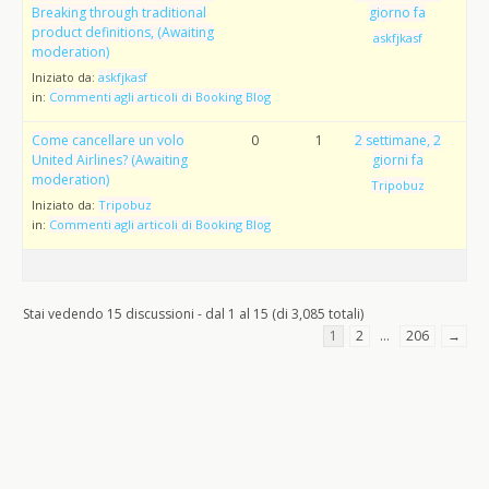
Breaking through traditional
giorno fa
product definitions, (Awaiting
askfjkasf
moderation)
Iniziato da:
askfjkasf
in:
Commenti agli articoli di Booking Blog
Come cancellare un volo
0
1
2 settimane, 2
United Airlines? (Awaiting
giorni fa
moderation)
Tripobuz
Iniziato da:
Tripobuz
in:
Commenti agli articoli di Booking Blog
Stai vedendo 15 discussioni - dal 1 al 15 (di 3,085 totali)
1
2
…
206
→