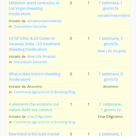
Exhibition stand contractor in
0
1
1 settimana, 1
Las Vegas (Awaiting
giorno fa
moderation)
sensationsworldwide
Iniziato da:
sensationsworldwide
in:
Discussioni Generali
IUI IVF Clinic & IUI Center in
0
1
1 settimana, 3
Varanasi, India – IUI treatment
giorni fa
(Awaiting moderation)
New Life Hospital
Iniziato da:
New Life Hospital
in:
Discussioni Generali
What is data science (Awaiting
0
1
1 settimana, 6
moderation)
giorni fa
Iniziato da:
Anonimo
Anonimo
in:
Commenti agli articoli di Booking Blog
6 elementi che incidono sul
1
1
2 settimane,
valore delle tue camere
1 giorno fa
Iniziato da:
Elisa D’Agostino
Elisa D'Agostino
in:
Commenti agli articoli di Booking Blog
New trend in the male market
0
1
2 settimane, 1