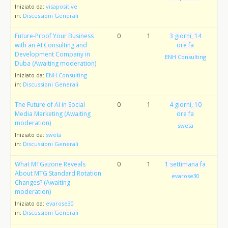
Iniziato da:
visapositive
in:
Discussioni Generali
Future-Proof Your Business
0
1
3 giorni, 14
with an AI Consulting and
ore fa
Development Company in
ENH Consulting
Duba (Awaiting moderation)
Iniziato da:
ENH Consulting
in:
Discussioni Generali
The Future of AI in Social
0
1
4 giorni, 10
Media Marketing (Awaiting
ore fa
moderation)
sweta
Iniziato da:
sweta
in:
Discussioni Generali
What MTGazone Reveals
0
1
1 settimana fa
About MTG Standard Rotation
evarose30
Changes? (Awaiting
moderation)
Iniziato da:
evarose30
in:
Discussioni Generali