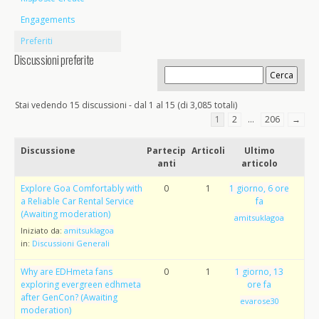
Engagements
Preferiti
Discussioni preferite
Stai vedendo 15 discussioni - dal 1 al 15 (di 3,085 totali)
1
2
…
206
→
Discussione
Partecip
Articoli
Ultimo
anti
articolo
Explore Goa Comfortably with
0
1
1 giorno, 6 ore
a Reliable Car Rental Service
fa
(Awaiting moderation)
amitsuklagoa
Iniziato da:
amitsuklagoa
in:
Discussioni Generali
Why are EDHmeta fans
0
1
1 giorno, 13
exploring evergreen edhmeta
ore fa
after GenCon? (Awaiting
evarose30
moderation)