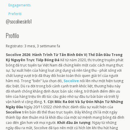
Engagements
Preferiti
@socolivesinfo1
Profilo
Registrato: 3 mesi, 3 settimane fa
Socolive 2026: Hành Trình Từ Tân Binh Đến Vị Thế Dẫn Đầu Trong
Kỷ Nguyên Trực Tiếp Bóng Đá
Kể từ năm 2020, thị trường truyền phát
bóng đá trực tuyến tại Việt Nam đã chứng kiến một cuộc cách mạng thực
sự. Sự xuất hiện của hàng loạt ứng dụng và nền tảng thu - phát sóng với
chất lượng vượt trội đã thay đổi hoàn toàn thói quen giải trí của người
hâm mộ. Trong "biển" lựa chọn đó,
Socolive
nổi lên như một hiện tượng
đặc biệt. Dù ra đời trong bối cảnh cạnh tranh khốc liệt, thương hiệu này
đã nhanh chóng khẳng định được bản sắc riêng, trở thành điểm đến ưu
tiên của hàng triệu tín đồ túc cầu giáo nhờ sự đầu tư bài bản và triết lý
vận hành vì cộng đồng.
1. Cột Mốc Ra Đời Và Sự Đón Nhận Từ Những
Ngày Đầu
Ngày 20/11/2022 chính thức đánh dấu sự xuất hiện của
Socolive
trên bản đồ thể thao trực tuyến. Đây không chỉ là một ngày
thành lập đơn thuần mà là khởi đầu của một sứ mệnh mang bóng đá đỉnh
cao đến gần hơn với mọi người.
Khởi đầu ấn tượng:
Ngay từ những
ngày đầu ra mắt, Socolive đã tạo nên một cú hích lớn khi thu hút hàng