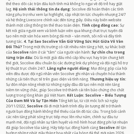
thể theo dõi các trận đấu kịch tính mà không lo ngại về độ trễ hay giật
lag.
Hệ sinh thái thông tin đa dạng:
Socolive đã hoàn thiện các tính
năng phụ trợ như xem lại highlight, cập nhật tin tức chuyển nhượng 24/7
và hệ thống Livescore chính xác đến từng giây. Điều này biến website
thành một cổng thông tin thể thao toàn diện.
Tính cộng đồng cao:
Sự
kết nối giữa người xem và bình luận viên qua khung chat trực tuyến đã
tạo nên một văn hóa xem bóng đá mới – văn minh, sôi nổi và đầy tính
tương tác.
4. Tại Sao Socolive Vẫn Giữ Vững Sức Hút Giữa Vô Vàn
Đối Thủ?
Trong một thị trường có rất nhiều nền tảng y hệt, sự khác biệt
của
Socolive
nằm ở cái "tâm" của người vận hành:
Sự chỉn chu trong
từng trận đấu:
Dù là một giải đấu nhỏ cấp khu vực hay trận chung kết
thế giới, Socolive đều chuẩn bị các đường link dự phòng và đội ngũ hỗ trợ
kỹ thuật trực chiến 24/7.
Lắng nghe người dùng:
Mọi đóng góp của hội
viên đều được đội ngũ nhân viên Socolive ghi nhận và chuyển hóa thành
những cải tiến thực tế trên giao diện và tính năng.
Thương hiệu uy tín:
Sự đón nhận nồng nhiệt từ những ngày đầu đã tạo nên một nền tảng
niềm tin vững chắc, giúp Socolive trở thành cái tên bảo chứng cho chất
lượng trong lòng khán giả Việt Nam.
Kết Luận: Socolive – Biểu Tượng
Của Đam Mê Và Sự Tận Hiến
Tổng kết lại, từ cột mốc lịch sử ngày
20/11/2022,
Socolive
đã đi một hành trình đầy ấn tượng để trở thành
người bạn đồng hành không thể thiếu của tín đồ túc cầu. Trong bối cảnh
các nền tảng phát sóng trực tiếp mọc lên như nấm, chính sự đầu tư
mạnh mẽ, đội ngũ nhân sự tâm huyết và mô hình hoạt động phi lợi nhuận
đã giúp Socolive tỏa sáng. Hãy tiếp tục đồng hành cùng
Socolive
để tận
hưởng những phút giây thăng hoa nhất của bóng đá thế giới năm 2026,