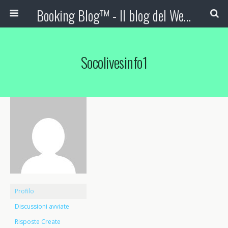
Booking Blog™ - Il blog del Web Marketing Turistico
Socolivesinfo1
Profilo
Discussioni avviate
Risposte Create