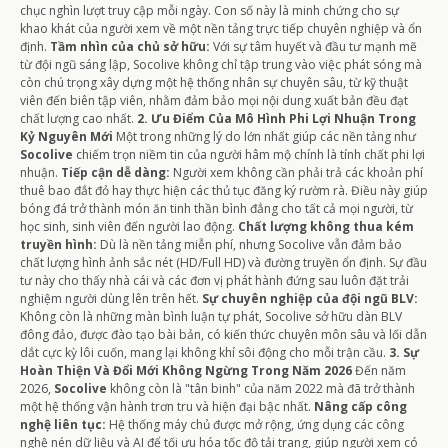
chục nghìn lượt truy cập mỗi ngày. Con số này là minh chứng cho sự
khao khát của người xem về một nền tảng trực tiếp chuyên nghiệp và ổn
định.
Tầm nhìn của chủ sở hữu:
Với sự tâm huyết và đầu tư mạnh mẽ
từ đội ngũ sáng lập, Socolive không chỉ tập trung vào việc phát sóng mà
còn chú trọng xây dựng một hệ thống nhân sự chuyên sâu, từ kỹ thuật
viên đến biên tập viên, nhằm đảm bảo mọi nội dung xuất bản đều đạt
chất lượng cao nhất.
2. Ưu Điểm Của Mô Hình Phi Lợi Nhuận Trong
Kỷ Nguyên Mới
Một trong những lý do lớn nhất giúp các nền tảng như
Socolive
chiếm trọn niềm tin của người hâm mộ chính là tính chất phi lợi
nhuận.
Tiếp cận dễ dàng:
Người xem không cần phải trả các khoản phí
thuê bao đắt đỏ hay thực hiện các thủ tục đăng ký rườm rà. Điều này giúp
bóng đá trở thành món ăn tinh thần bình đẳng cho tất cả mọi người, từ
học sinh, sinh viên đến người lao động.
Chất lượng không thua kém
truyền hình:
Dù là nền tảng miễn phí, nhưng Socolive vẫn đảm bảo
chất lượng hình ảnh sắc nét (HD/Full HD) và đường truyền ổn định. Sự đầu
tư này cho thấy nhà cái và các đơn vị phát hành đứng sau luôn đặt trải
nghiệm người dùng lên trên hết.
Sự chuyên nghiệp của đội ngũ BLV:
Không còn là những màn bình luận tự phát, Socolive sở hữu dàn BLV
đông đảo, được đào tạo bài bản, có kiến thức chuyên môn sâu và lối dẫn
dắt cực kỳ lôi cuốn, mang lại không khí sôi động cho mỗi trận cầu.
3. Sự
Hoàn Thiện Và Đổi Mới Không Ngừng Trong Năm 2026
Đến năm
2026,
Socolive
không còn là "tân binh" của năm 2022 mà đã trở thành
một hệ thống vận hành trơn tru và hiện đại bậc nhất.
Nâng cấp công
nghệ liên tục:
Hệ thống máy chủ được mở rộng, ứng dụng các công
nghệ nén dữ liệu và AI để tối ưu hóa tốc độ tải trang, giúp người xem có