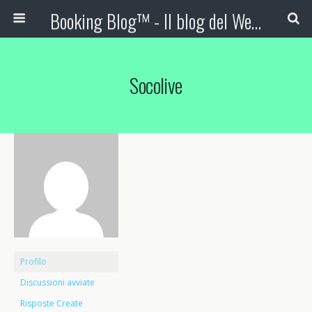
Booking Blog™ - Il blog del Web Marketing Turistico
Socolive
Profilo
Discussioni avviate
Risposte Create