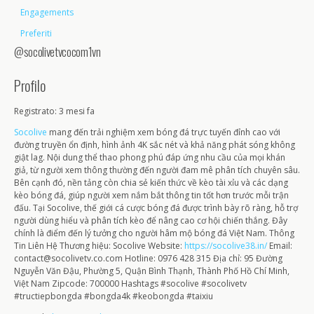
Engagements
Preferiti
@socolivetvcocom1vn
Profilo
Registrato: 3 mesi fa
Socolive
mang đến trải nghiệm xem bóng đá trực tuyến đỉnh cao với
đường truyền ổn định, hình ảnh 4K sắc nét và khả năng phát sóng không
giật lag. Nội dung thể thao phong phú đáp ứng nhu cầu của mọi khán
giả, từ người xem thông thường đến người đam mê phân tích chuyên sâu.
Bên cạnh đó, nền tảng còn chia sẻ kiến thức về kèo tài xỉu và các dạng
kèo bóng đá, giúp người xem nắm bắt thông tin tốt hơn trước mỗi trận
đấu. Tại Socolive, thế giới cá cược bóng đá được trình bày rõ ràng, hỗ trợ
người dùng hiểu và phân tích kèo để nâng cao cơ hội chiến thắng. Đây
chính là điểm đến lý tưởng cho người hâm mộ bóng đá Việt Nam. Thông
Tin Liên Hệ Thương hiệu: Socolive Website:
https://socolive38.in/
Email:
contact@socolivetv.co.com Hotline: 0976 428 315 Địa chỉ: 95 Đường
Nguyễn Văn Đậu, Phường 5, Quận Bình Thạnh, Thành Phố Hồ Chí Minh,
Việt Nam Zipcode: 700000 Hashtags #socolive #socolivetv
#tructiepbongda #bongda4k #keobongda #taixiu