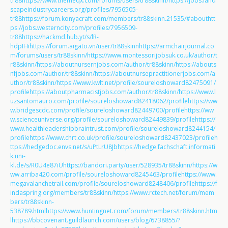
tr88
https://www.themeqx.com/forums/users/tr88skinn/
https://jobs.land
scapeindustrycareers.org/profiles/7956505-
tr88
https://forum.konyacraft.com/members/tr88skinn.21535/#about
htt
ps://jobs.westerncity.com/profiles/7956509-
tr88
https://hackmd.hub.yt/s/lR-
hdpIHi
https://forum.aigato.vn/user/tr88skinn
https://armchairjournal.co
m/forums/users/tr88skinn/
https://www.montessorijobsuk.co.uk/author/t
r88skinn/
https://aboutnursernjobs.com/author/tr88skinn/
https://abouts
nfjobs.com/author/tr88skinn/
https://aboutnursepractitionerjobs.com/a
uthor/tr88skinn/
https://www.kwlt.net/profile/soureloshoward82475091/
profile
https://aboutpharmacistjobs.com/author/tr88skinn/
https://www.l
uzsantomauro.com/profile/soureloshoward82418062/profile
https://ww
w.bridgescdc.com/profile/soureloshoward82449700/profile
https://ww
w.scienceuniverse.org/profile/soureloshoward82449839/profile
https://
www.healthleadershipbraintrust.com/profile/soureloshoward8244154/
profile
https://www.chrt.co.uk/profile/soureloshoward82437023/profile
h
ttps://hedgedoc.envs.net/s/uPtLrU8Jb
https://hedge.fachschaft.informati
k.uni-
kl.de/s/R0U4e87iU
https://bandori.party/user/528935/tr88skinn/
https://w
ww.arriba420.com/profile/soureloshoward8245463/profile
https://www.
megavalanchetrail.com/profile/soureloshoward8248406/profile
https://f
indaspring.org/members/tr88skinn/
https://www.rctech.net/forum/mem
bers/tr88skinn-
538789.html
https://www.huntingnet.com/forum/members/tr88skinn.htm
l
https://bbcovenant.guildlaunch.com/users/blog/6738855/?