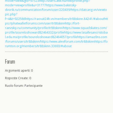
mode=view&gid=97523
http://users.atw.hu/nlw/profile.php?
mode=viewprofile&u=31777
https://www.bakinsky-
dvorik.ru/communication/forum/user/220439/
https://datcang.vn/viewto
pic.php?
f=4&t=922586
https://raovat24h.vn/members/tr88skinn.84241/#about
htt
ps://phatwalletforums.com/user/tr88skinn
http://fort-
raevskiy.ru/community/profile/tr88skinn/
https://www.squadskates.com/
profile/soureloshoward82464332/profile
https://www.lasallesancristoba
l.edu.mx/profile/soureloshoward82464057/profile
https://amaz0ns.com
/forums/users/tr88skinn/
https://www.aleviforum.com/tr88skinn
https://fo
rumton.org/members/tr88skinn.33693/#about
Forum
Argomenti aperti: 0
Risposte Create: 0
Ruolo forum: Partecipante