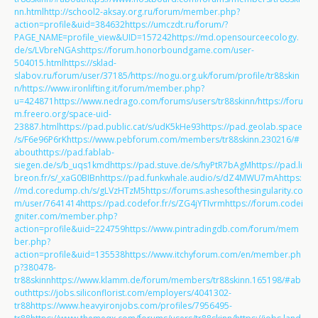
nn.html
http://school2-aksay.org.ru/forum/member.php?
action=profile&uid=384632
https://umczdt.ru/forum/?
PAGE_NAME=profile_view&UID=157242
https://md.opensourceecology.
de/s/LVbreNGAs
https://forum.honorboundgame.com/user-
504015.html
https://sklad-
slabov.ru/forum/user/37185/
https://nogu.org.uk/forum/profile/tr88skin
n/
https://www.ironlifting.it/forum/member.php?
u=424871
https://www.nedrago.com/forums/users/tr88skinn/
https://foru
m.freero.org/space-uid-
23887.html
https://pad.public.cat/s/udK5kHe93
https://pad.geolab.space
/s/F6e96P6rK
https://www.pebforum.com/members/tr88skinn.230216/#
about
https://pad.fablab-
siegen.de/s/b_uqs1kmd
https://pad.stuve.de/s/hyPtR7bAgM
https://pad.li
breon.fr/s/_xaG0BIBn
https://pad.funkwhale.audio/s/dZ4MWU7mA
https:
//md.coredump.ch/s/gLVzHTzM5
https://forums.ashesofthesingularity.co
m/user/7641414
https://pad.codefor.fr/s/ZG4jYTIvrm
https://forum.codei
gniter.com/member.php?
action=profile&uid=224759
https://www.pintradingdb.com/forum/mem
ber.php?
action=profile&uid=135538
https://www.itchyforum.com/en/member.ph
p?380478-
tr88skinn
https://www.klamm.de/forum/members/tr88skinn.165198/#ab
out
https://jobs.siliconflorist.com/employers/4041302-
tr88
https://www.heavyironjobs.com/profiles/7956495-