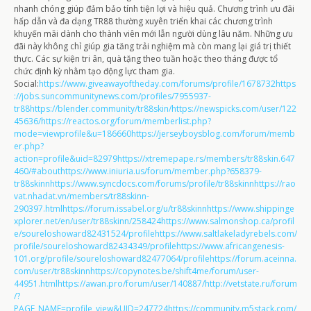
nhanh chóng giúp đảm bảo tính tiện lợi và hiệu quả. Chương trình ưu đãi
hấp dẫn và đa dạng TR88 thường xuyên triển khai các chương trình
khuyến mãi dành cho thành viên mới lẫn người dùng lâu năm. Những ưu
đãi này không chỉ giúp gia tăng trải nghiệm mà còn mang lại giá trị thiết
thực. Các sự kiện tri ân, quà tặng theo tuần hoặc theo tháng được tổ
chức định kỳ nhằm tạo động lực tham gia.
Social:
https://www.giveawayoftheday.com/forums/profile/1678732
https
://jobs.suncommunitynews.com/profiles/7955937-
tr88
https://blender.community/tr88skin/
https://newspicks.com/user/122
45636/
https://reactos.org/forum/memberlist.php?
mode=viewprofile&u=186660
https://jerseyboysblog.com/forum/memb
er.php?
action=profile&uid=82979
https://xtremepape.rs/members/tr88skin.647
460/#about
https://www.iniuria.us/forum/member.php?658379-
tr88skinn
https://www.syncdocs.com/forums/profile/tr88skinn
https://rao
vat.nhadat.vn/members/tr88skinn-
290397.html
https://forum.issabel.org/u/tr88skinn
https://www.shippinge
xplorer.net/en/user/tr88skinn/258424
https://www.salmonshop.ca/profil
e/soureloshoward82431524/profile
https://www.saltlakeladyrebels.com/
profile/soureloshoward82434349/profile
https://www.africangenesis-
101.org/profile/soureloshoward82477064/profile
https://forum.aceinna.
com/user/tr88skinn
https://copynotes.be/shift4me/forum/user-
44951.html
https://awan.pro/forum/user/140887/
http://vetstate.ru/forum
/?
PAGE_NAME=profile_view&UID=247724
https://community.m5stack.com/