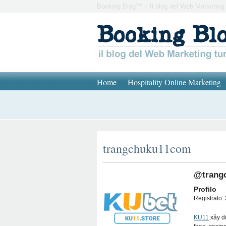
Booking Blog™ – Il blog del Web Marketing 
H
ome
Hospitality Online Marketing
trangchuku11com
@trang
Profilo
Registrato: 
KU11
xây dự