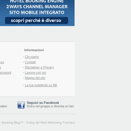
Informazioni
-
Chi siamo
sso
-
Contatti
s
-
Disclaimer e Privacy
assword
-
Lavora con noi
-
Mappa del sito
-
La tua pubblicità su BB
Seguici su Facebook
lulare
Entra nel gruppo
e
diventa un fan
-
Booking Blog
™ -
Il blog del Web Marketing Turistico