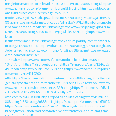
mingleforumaction=profile&id=494070
https://rant.li/u888racing1/
https:/
/www.huntingnet.com/forum/members/u888racing.html
https://bbcoven
ant.guildlaunch.com/users/blog/6752768/?
mode=view&gid=97523
https://about.me/u888racing1/
https://jali.me/u8
88racing
https://md.darmstadt.ccc.de/s/N39LWKaWL9
http://forum.modu
lebazaar.com/forums/user/u888racing/
https://www.shippingexplorer.ne
t/en/user/u888racing/279046
https://jaga.link/u888racing
https://www.do
kkan-
battle.fr/forums/users/u888racing/
https://forum.pabbly.com/members/
uracing.112286/#about
https://pbase.com/u888racingg/u888racing
https
://dentaltechnician.org.uk/community/profile/u888racing/
https://www.at
ozed.com/forums/user-
77439.html
https://www.zubersoft.com/mobilesheets/forum/user-
134817.html
https://jali.pro/u888racing
https://stepik.org/users/1246535
495/profile
https://biolinku.co/u888racing
https://www.horticulturaljobs.c
om/employers/4119200-
u888
https://www.minecraftforum.net/members/u888racing
https://worst
gen.alwaysdata.net/forum/members/u888racing.172732/#about
https://
www.themeqx.com/forums/users/u888racing/
https://quicknote.io/d8d1
cdc0-3d37-11f1-990d-6ddc6830c4c9/
https://md.swk-
web.com/s/dMUOagMuL
https://qoolink.co/u888racing
https://kumu.io/u
888racing/u888racing#u888racing
https://awan.pro/forum/user/165699/
https://amaz0ns.com/forums/users/u888racing/
https://bioqoo.com/u88
8racing
https://anotepad.com/notes/whbfmfsm
https://forum.amzgame.
com/thread/detail?