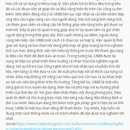
hữu ích và sử dụng từ khóa hợp lý. Việc phân bổ từ khóa đều trong tiêu
đề và các đoạn văn sẽ giúp tối ưu khả năng hiển thị trên các công cụ tìm
kiếm. Một điểm đáng chú ý là U888 liên tục cập nhật và cải tiến nhằm đáp
ứng nhu cầu ngày càng cao của người dùng. Việc bổ sung tính năng mới,
cải thiện giao diện và nâng cấp hệ thống giúp nền tảng luôn giữ được sự
mới mẻ. Đây là yếu tố quan trọng giúp duy trì sự quan tâm và giữ chân
người dùng trong thời gian dài. Bên cạnh những ưu điểm, người dùng
cũng nên tiếp cận U888 một cách có chọn lọc và hợp lý. Việc quản lý thời
gian sử dụng và lựa chọn nội dung phù hợp sẽ giúp mang lại trải nghiệm
tích cực hơn. Đồng thời, việc tìm hiểu kỹ thông tin trước khi tham gia cũng
là điều cần thiết để đảm bảo an toàn. Trong tương lai, U888 được kỳ
vọng sẽ tiếp tục phát triển theo hướng cá nhân hóa trải nghiệm người
dùng. Với sự hỗ trợ của công nghệ như trí tuệ nhân tạo và phân tích dữ
liệu, nền tảng có thể đưa ra các đề xuất phù hợp với sở thích của từng cá
nhân. Điều này không chỉ nâng cao hiệu quả mà còn tạo ra sự khác biệt
so với các nền tảng khác trên thị trường. Tổng kết lại, U888 là một nền
tảng giải trí trực tuyến đa dạng, hiện đại và phù hợp với xu hướng phát
triển của thời đại số. Với giao diện thân thiện, nội dung phong phú, hiệu
suất ổn định và chú trọng bảo mật, nền tảng này đang dần khẳng định vị
thế của mình. Nếu bạn đang tìm kiếm một giải pháp giải trí tiện lợi và linh
hoạt, U888 là một lựa chọn đáng để tham khảo. Tuy nhiên, hãy luôn sử
dụng một cách thông minh và có trách nhiệm để đạt được trải nghiệm tốt
nhất.
Social:
https://www.fruitpickingjobs.com.au/forums/users/u888racing/
htt
p://dtan.thaiembassy.de/uncategorized/2562/?