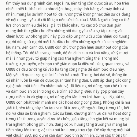
tìm thấy nội dung mình cần. Ngoài ra, nền tảng còn được tối ưu hóa trên
nhiều thiết bị khác nhau như điện thoại, máy tính bảng và máy tính cá
nhân, mang lại sự linh hoạt tối đa. Không thể không nhắc đến sự đa dạng
về nội dung – yếu tố cốt lõi tạo nên sức hút của U888. Người dùng có thể
lựa chọn từ nhiều thể loại giải trí khác nhau, từ các trò chơi đơn giản
mang tính thư giãn cho đến những nội dung yêu cầu sự tập trung và
chiến lược. Sự phong phú này giúp đáp ứng nhu cầu của nhiều đối tượng
người dùng, từ người mới bắt đầu cho đến những người có kinh nghiệm
lâu năm. Bên cạnh đó, U888 còn chú trọng đến hiệu suất hoạt động của
hệ thống. Tốc độ tải trang nhanh, độ ổn định cao và khả năng xử lý mượt
mà là những yếu tố giúp nâng cao trải nghiệm tổng thể. Trong môi
trường trực tuyến, việc hạn chế gián đoạn là điều vô cùng quan trọng, và
U888 đã đầu tư đáng kể vào hạ tầng công nghệ để đảm bảo điều này.
Một yếu tố quan trọng khác là tính bảo mật. Trong thời đại số, thông tin
cá nhân luôn là vấn đề được quan tâm hàng đầu. U888 áp dụng các công
nghệ bảo mật tiên tiến nhằm bảo vệ dữ liệu người dùng, hạn chế rủi ro
và đảm bảo an toàn trong quá trình sử dụng. Điều này góp phần xây
dựng niềm tin và giúp người dùng yên tâm hơn khi tham gia. Ngoài ra,
U888 còn phát triển mạnh mẽ các hoạt động cộng đồng. Không chỉ là nơi
giải trí, nền tảng này còn tạo ra môi trường để người dùng tương tác, kết
nối và chia sẻ kinh nghiệm. Các sự kiện, chương trình ưu đãi và hoạt động
tương tác thường xuyên được tổ chức, giúp tăng tính gắn kết và mang lại
trải nghiệm phong phú hơn. đang có xu hướng tăng trưởng và mang lại
tiềm năng lớn trong việc thu hút lưu lượng truy cập. Để xây dựng một bài
viết chuẩn SEO, nội dung cần đảm bảo tính tự nhiên, cung cấp thông tin