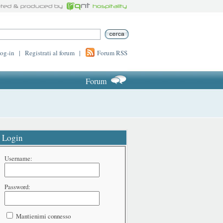
log-in
|
Registrati al forum
|
Forum RSS
Forum
Login
Username:
Password:
Mantienimi connesso