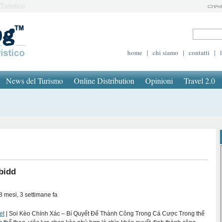
Turistico
home
|
chi siamo
|
contatti
|
News del Turismo
Online Distribution
Opinioni
Travel 2.0
bidd
8 mesi, 3 settimane fa
et
| Soi Kèo Chính Xác – Bí Quyết Để Thành Công Trong Cá Cược Trong thế