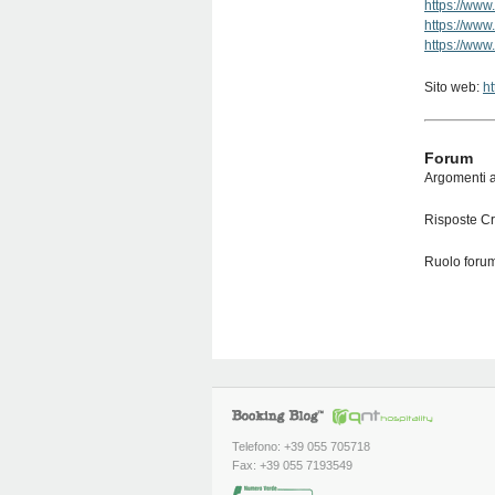
https://www
https://ww
https://ww
Sito web:
ht
Forum
Argomenti a
Risposte Cr
Ruolo forum
Telefono: +39 055 705718
Fax: +39 055 7193549