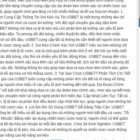
c thể thao, việc lựa chọn kèo phù hợp là chìa khóa quyết định thành công.
t nền tảng chuyên cung cấp các dự đoán kèo chính xác và chiến lược soi
ả, giúp người chơi gia tăng cơ hội chiến thắng và tối ưu hóa lợi nhuận. 1.
i Cung Cấp Thông Tin Soi Kèo Uy Tín USBET là một trong những địa chỉ
 người chơi cá cược tin tưởng. Với đội ngũ chuyên gia dày dặn kinh
ET không chỉ đưa ra tỷ lệ kèo mà còn phân tích kỹ lưỡng các yếu tố ảnh
rận đấu. Từ phong độ đội bóng, chiến thuật thi đấu, đến tình hình chấn
ịch sử đối đầu, USBET cung cấp tất cả thông tin cần thiết để người chơi đưa
nh cược sáng suốt. 2. Soi Kèo Chính Xác Với USBET Việc soi kèo không chỉ
chọn một tỷ lệ cược, mà là một quá trình phân tích tỉ mỉ, đòi hỏi sự hiểu biết
các đội bóng, cầu thủ và nhiều yếu tố tác động khác. USBET mang đến cho
ự đoán chính xác dựa trên các số liệu thống kê, lịch sử thi đấu và phong độ
a các đội. Những thông tin này giúp bạn đưa ra lựa chọn kèo chính xác, giảm
o và tối đa hóa cơ hội thắng cược. 3. Tại Sao Chọn USBET? Phân Tích Chi Tiết:
gia của USBET luôn cung cấp những phân tích chi tiết và rõ ràng về từng
iúp người chơi hiểu rõ các yếu tố ảnh hưởng đến kết quả. Dự Đoán Chính
nổi bật với khả năng đưa ra các dự đoán kèo chính xác, nhờ vào sự kết hợp
hức chuyên môn và công nghệ phân tích hiện đại. Cập Nhật Liên Tục: Tất cả
in, tỷ lệ kèo và phân tích đều được cập nhật liên tục, giúp người chơi không bỏ
cơ hội cược nào. 4. Lợi Ích Khi Sử Dụng USBET Dễ Dàng Tiếp Cận: USBET
ông tin dễ hiểu và dễ áp dụng cho cả những người mới bắt đầu cá cược. Tối
Nhuận: Bằng việc áp dụng chiến lược cược hợp lý, người chơi có thể giảm
o và tối đa hóa lợi nhuận từ mỗi lần đặt cược. Chia Sẻ Kinh Nghiệm: USBET
ung cấp tỷ lệ kèo, mà còn chia sẻ những bí quyết và chiến lược cược thông
ạn nâng cao kỹ năng soi kèo.