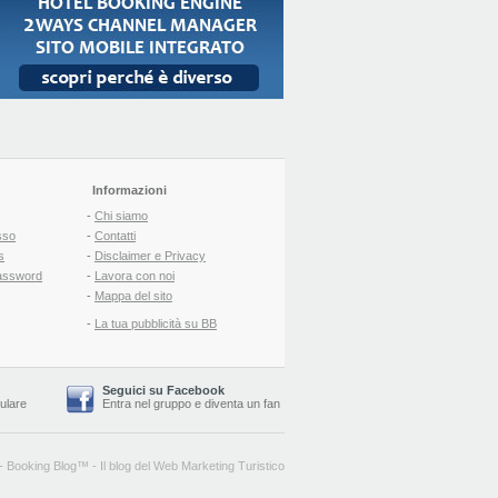
Informazioni
-
Chi siamo
sso
-
Contatti
s
-
Disclaimer e Privacy
assword
-
Lavora con noi
-
Mappa del sito
-
La tua pubblicità su BB
Seguici su Facebook
lulare
Entra nel gruppo
e
diventa un fan
-
Booking Blog
™ -
Il blog del Web Marketing Turistico