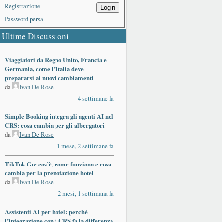
Registrazione
Login
Password persa
Ultime Discussioni
Viaggiatori da Regno Unito, Francia e
Germania, come l’Italia deve
prepararsi ai nuovi cambiamenti
da
Ivan De Rose
4 settimane fa
Simple Booking integra gli agenti AI nel
CRS: cosa cambia per gli albergatori
da
Ivan De Rose
1 mese, 2 settimane fa
TikTok Go: cos’è, come funziona e cosa
cambia per la prenotazione hotel
da
Ivan De Rose
2 mesi, 1 settimana fa
Assistenti AI per hotel: perché
l’integrazione con i CRS fa la differenza