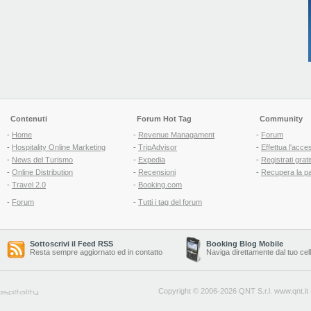
Contenuti
Forum Hot Tag
Community
-
Home
-
Revenue Managament
-
Forum
-
Hospitality Online Marketing
-
TripAdvisor
-
Effettua l'acce
-
News del Turismo
-
Expedia
-
Registrati grati
-
Online Distribution
-
Recensioni
-
Recupera la p
-
Travel 2.0
-
Booking.com
-
Forum
-
Tutti i tag del forum
Sottoscrivi il Feed RSS
Booking Blog Mobile
Resta sempre aggiornato ed in contatto
Naviga direttamente dal tuo cel
Copyright © 2006-2026 QNT S.r.l.
www.qnt.it