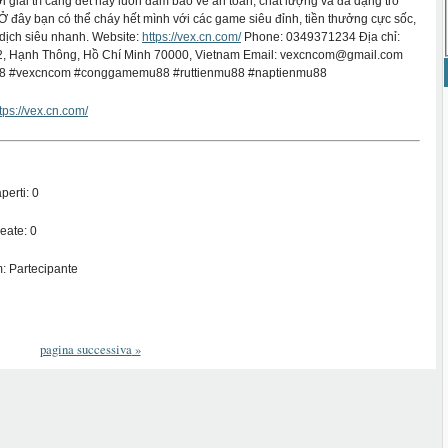
i giải trí căng đét này luôn đảm bảo về an toàn, chất lượng và đa dạng trò
. Ở đây bạn có thể cháy hết mình với các game siêu đỉnh, tiền thưởng cực sốc,
 dịch siêu nhanh. Website:
https://vex.cn.com/
Phone: 0349371234 Địa chỉ:
 2, Hạnh Thông, Hồ Chí Minh 70000, Vietnam Email: vexcncom@gmail.com
88 #vexcncom #conggamemu88 #ruttienmu88 #naptienmu88
tps://vex.cn.com/
perti: 0
eate: 0
: Partecipante
pagina successiva
»