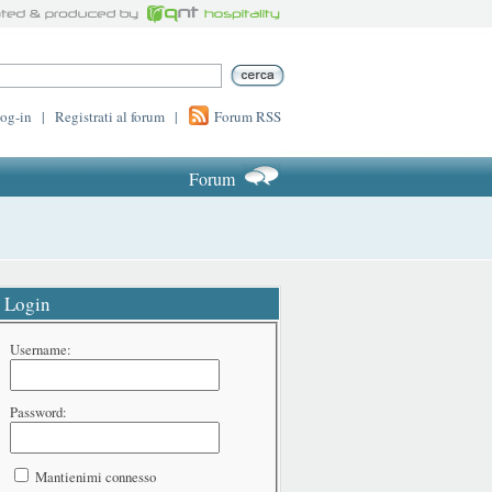
log-in
|
Registrati al forum
|
Forum RSS
Forum
Login
Username:
Password:
Mantienimi connesso