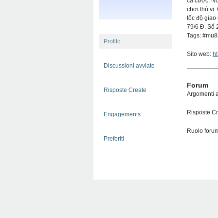
cá cược. Nơ
chơi thú vị
tốc độ giao
79/6 Đ. Số
Tags: #mu
Profilo
Sito web:
ht
Discussioni avviate
Forum
Risposte Create
Argomenti a
Risposte Cr
Engagements
Ruolo forum
Preferiti