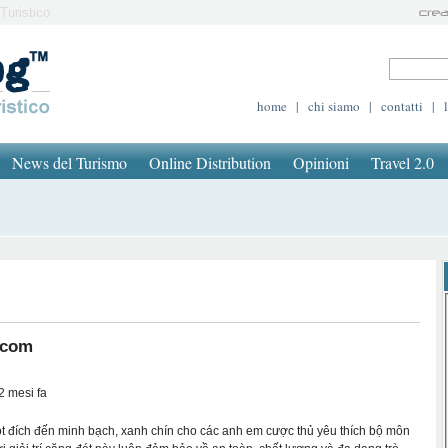
Turistico
home
|
chi siamo
|
contatti
|
News del Turismo
Online Distribution
Opinioni
Travel 2.0
ncom
2 mesi fa
t đích đến minh bạch, xanh chín cho các anh em cược thủ yêu thích bộ môn