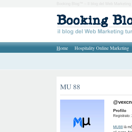
Booking Blog™ – Il blog del Web Marketing 
H
ome
Hospitality Online Marketing
MU 88
@vexc
Profilo
Registrato: 
MU88
là mộ