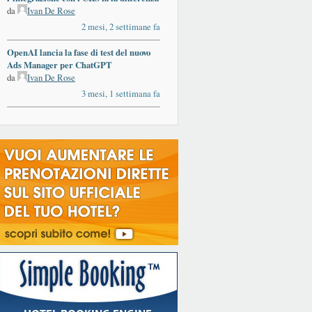
da
Ivan De Rose
2 mesi, 2 settimane fa
OpenAI lancia la fase di test del nuovo
Ads Manager per ChatGPT
da
Ivan De Rose
3 mesi, 1 settimana fa