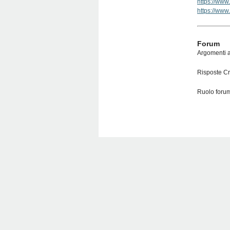
https://www
https://www
Forum
Argomenti a
Risposte Cr
Ruolo forum