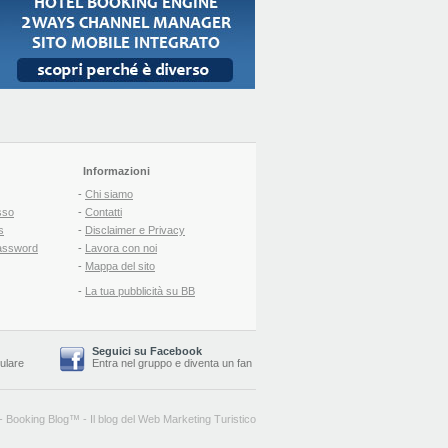
Informazioni
-
Chi siamo
sso
-
Contatti
s
-
Disclaimer e Privacy
assword
-
Lavora con noi
-
Mappa del sito
-
La tua pubblicità su BB
Seguici su Facebook
lulare
Entra nel gruppo
e
diventa un fan
-
Booking Blog
™ -
Il blog del Web Marketing Turistico