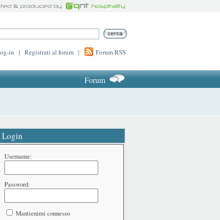
log-in
|
Registrati al forum
|
Forum RSS
Forum
Login
Username:
Password:
Mantienimi connesso