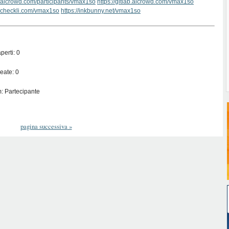
.aicrowd.com/participants/vmax1so
https://gitlab.aicrowd.com/vmax1so
.checkli.com/vmax1so
https://inkbunny.net/vmax1so
perti: 0
eate: 0
: Partecipante
pagina successiva
»