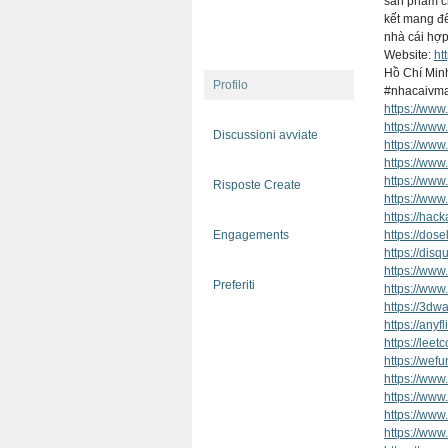
sản phẩm ch
kết mang đế
nhà cái hợ
Website:
ht
Hồ Chí Min
Profilo
#nhacaivma
https://www
https://ww
Discussioni avviate
https://www
https://ww
https://www
Risposte Create
https://www
https://hac
Engagements
https://do
https://dis
https://ww
Preferiti
https://www
https://3d
https://any
https://lee
https://we
https://ww
https://ww
https://www
https://www