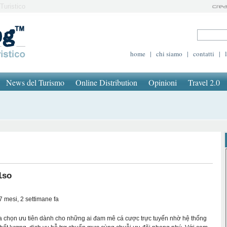
Turistico
home
|
chi siamo
|
contatti
|
News del Turismo
Online Distribution
Opinioni
Travel 2.0
1so
7 mesi, 2 settimane fa
a chọn ưu tiên dành cho những ai đam mê cá cược trực tuyến nhờ hệ thống