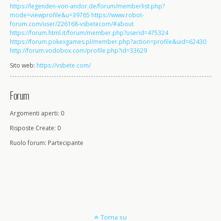
https://legenden-von-andor.de/forum/memberlist.php?
mode=viewprofile&u=39765
https://www.robot-
forum.com/user/226168-vsbetecom/#about
https://forum.html.it/forum/member.php?userid=475324
https://forum.pokexgames.pl/member.php?action=profile&uid=62430
http://forum.vodobox.com/profile.php?id=33629
Sito web:
https://vsbete.com/
Forum
Argomenti aperti: 0
Risposte Create: 0
Ruolo forum: Partecipante
Torna su