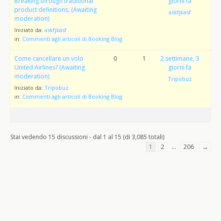
Breaking through traditional
giorni fa
product definitions, (Awaiting
askfjkasf
moderation)
Iniziato da:
askfjkasf
in:
Commenti agli articoli di Booking Blog
Come cancellare un volo
0
1
2 settimane, 3
United Airlines? (Awaiting
giorni fa
moderation)
Tripobuz
Iniziato da:
Tripobuz
in:
Commenti agli articoli di Booking Blog
Stai vedendo 15 discussioni - dal 1 al 15 (di 3,085 totali)
1
2
…
206
→