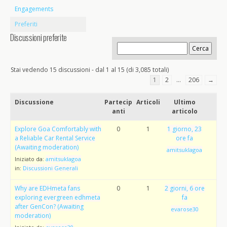
Engagements
Preferiti
Discussioni preferite
Stai vedendo 15 discussioni - dal 1 al 15 (di 3,085 totali)
1
2
…
206
→
Discussione
Partecip
Articoli
Ultimo
anti
articolo
Explore Goa Comfortably with
0
1
1 giorno, 23
a Reliable Car Rental Service
ore fa
(Awaiting moderation)
amitsuklagoa
Iniziato da:
amitsuklagoa
in:
Discussioni Generali
Why are EDHmeta fans
0
1
2 giorni, 6 ore
exploring evergreen edhmeta
fa
after GenCon? (Awaiting
evarose30
moderation)