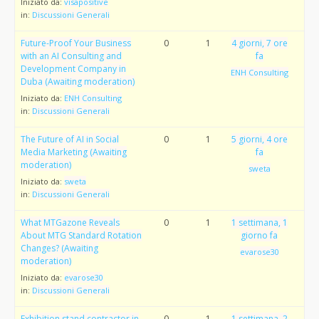
Iniziato da:
visapositive
in:
Discussioni Generali
Future-Proof Your Business
0
1
4 giorni, 7 ore
with an AI Consulting and
fa
Development Company in
ENH Consulting
Duba (Awaiting moderation)
Iniziato da:
ENH Consulting
in:
Discussioni Generali
The Future of AI in Social
0
1
5 giorni, 4 ore
Media Marketing (Awaiting
fa
moderation)
sweta
Iniziato da:
sweta
in:
Discussioni Generali
What MTGazone Reveals
0
1
1 settimana, 1
About MTG Standard Rotation
giorno fa
Changes? (Awaiting
evarose30
moderation)
Iniziato da:
evarose30
in:
Discussioni Generali
Exhibition stand contractor in
0
1
1 settimana, 2