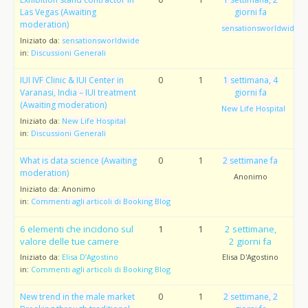
Las Vegas (Awaiting
giorni fa
moderation)
sensationsworldwide
Iniziato da:
sensationsworldwide
in:
Discussioni Generali
IUI IVF Clinic & IUI Center in
0
1
1 settimana, 4
Varanasi, India – IUI treatment
giorni fa
(Awaiting moderation)
New Life Hospital
Iniziato da:
New Life Hospital
in:
Discussioni Generali
What is data science (Awaiting
0
1
2 settimane fa
moderation)
Anonimo
Iniziato da:
Anonimo
in:
Commenti agli articoli di Booking Blog
6 elementi che incidono sul
1
1
2 settimane,
valore delle tue camere
2 giorni fa
Iniziato da:
Elisa D’Agostino
Elisa D'Agostino
in:
Commenti agli articoli di Booking Blog
New trend in the male market
0
1
2 settimane, 2