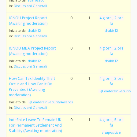
Iniziato da:
evarose30
in:
Discussioni Generali
IGNOU Project Report
0
1
4 giorni, 2 ore
(Awaiting moderation)
fa
Iniziato da:
shakir12
shakir12
in:
Discussioni Generali
IGNOU MBA Project Report
0
1
4 giorni, 2 ore
(Awaiting moderation)
fa
Iniziato da:
shakir12
shakir12
in:
Discussioni Generali
How Can Tax Identity Theft
0
1
4 giorni, 3 ore
Occur and How Can It Be
fa
Prevented? (Awaiting
ISJLeadersInSecurityAw
moderation)
Iniziato da:
ISJLeadersInSecurityAwards
in:
Discussioni Generali
Indefinite Leave To Remain UK
0
1
4 giorni, 5 ore
For Permanent Settlement And
fa
Stability (Awaiting moderation)
visapositive