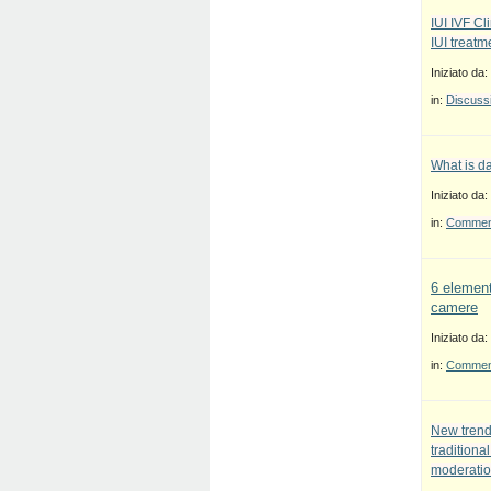
IUI IVF Cl
IUI treatm
Iniziato da:
in:
Discussi
What is d
Iniziato da:
in:
Commenti
6 element
camere
Iniziato da:
in:
Commenti
New trend
traditiona
moderatio