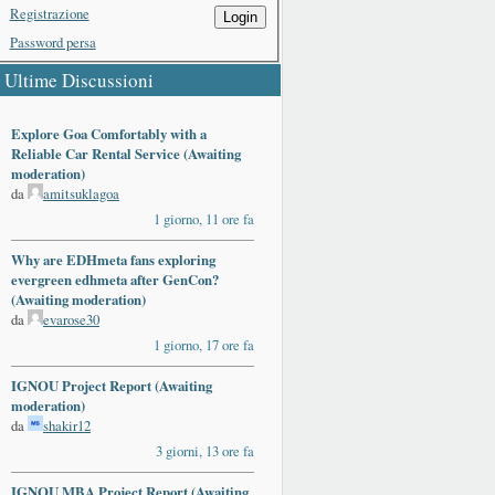
Registrazione
Login
Password persa
Ultime Discussioni
Explore Goa Comfortably with a
Reliable Car Rental Service (Awaiting
moderation)
da
amitsuklagoa
1 giorno, 11 ore fa
Why are EDHmeta fans exploring
evergreen edhmeta after GenCon?
(Awaiting moderation)
da
evarose30
1 giorno, 17 ore fa
IGNOU Project Report (Awaiting
moderation)
da
shakir12
3 giorni, 13 ore fa
IGNOU MBA Project Report (Awaiting