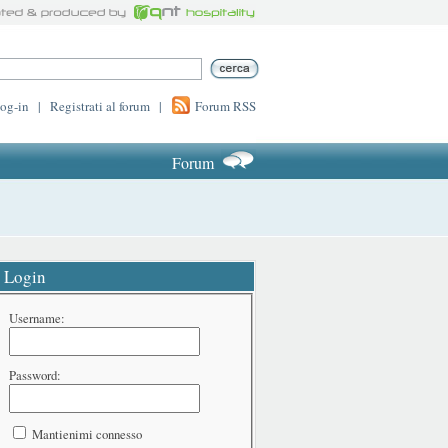
log-in
|
Registrati al forum
|
Forum RSS
Forum
Login
Username:
Password:
Mantienimi connesso