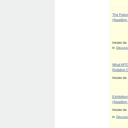
The Future
(Awaiting
Iniziato da:
in:
Discussi
What MTG
Rotation 
Iniziato da:
Exhibition
(Awaiting
Iniziato da:
in:
Discussi