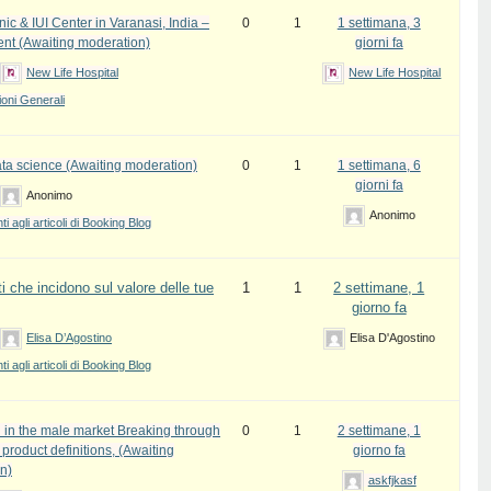
inic & IUI Center in Varanasi, India –
0
1
1 settimana, 3
ent (Awaiting moderation)
giorni fa
New Life Hospital
New Life Hospital
oni Generali
ata science (Awaiting moderation)
0
1
1 settimana, 6
giorni fa
Anonimo
Anonimo
 agli articoli di Booking Blog
i che incidono sul valore delle tue
1
1
2 settimane, 1
giorno fa
Elisa D’Agostino
Elisa D'Agostino
 agli articoli di Booking Blog
 in the male market Breaking through
0
1
2 settimane, 1
l product definitions, (Awaiting
giorno fa
n)
askfjkasf