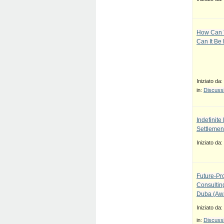
How Can T
Can It Be
Iniziato da:
in:
Discussi
Indefinit
Settlement
Iniziato da:
Future-Pr
Consulti
Duba (Awa
Iniziato da:
in:
Discussi