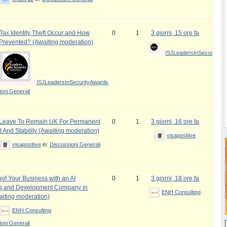
ax Identity Theft Occur and How
0
1
3 giorni, 15 ore fa
 Prevented? (Awaiting moderation)
ISJLeadersInSecurityAw
ISJLeadersInSecurityAwards
oni Generali
e Leave To Remain UK For Permanent
0
1
3 giorni, 16 ore fa
 And Stability (Awaiting moderation)
visapositive
visapositive
in:
Discussioni Generali
oof Your Business with an AI
0
1
3 giorni, 18 ore fa
ng and Development Company in
ENH Consulting
iting moderation)
ENH Consulting
oni Generali