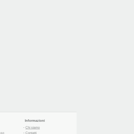
Informazioni
-
Chi siamo
sso
-
Contatti