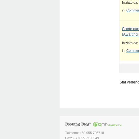
Iniziato da:
in:
Commenti
Come canc
(Awaiting
Iniziato da:
in:
Commenti
Stai vedendo
Telefono: +39 055 705718
Fax: +39 055 7193549