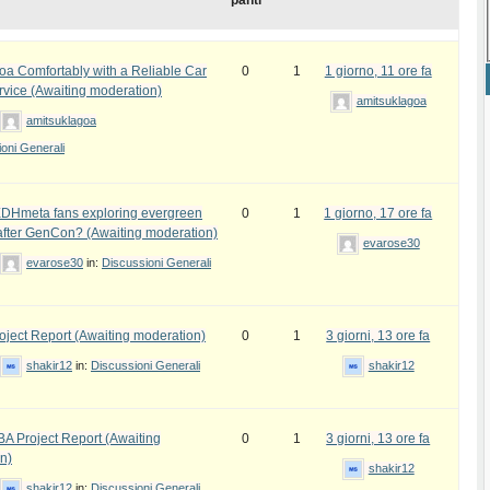
panti
oa Comfortably with a Reliable Car
0
1
1 giorno, 11 ore fa
rvice (Awaiting moderation)
amitsuklagoa
amitsuklagoa
oni Generali
DHmeta fans exploring evergreen
0
1
1 giorno, 17 ore fa
fter GenCon? (Awaiting moderation)
evarose30
evarose30
in:
Discussioni Generali
ject Report (Awaiting moderation)
0
1
3 giorni, 13 ore fa
shakir12
in:
Discussioni Generali
shakir12
 Project Report (Awaiting
0
1
3 giorni, 13 ore fa
n)
shakir12
shakir12
in:
Discussioni Generali