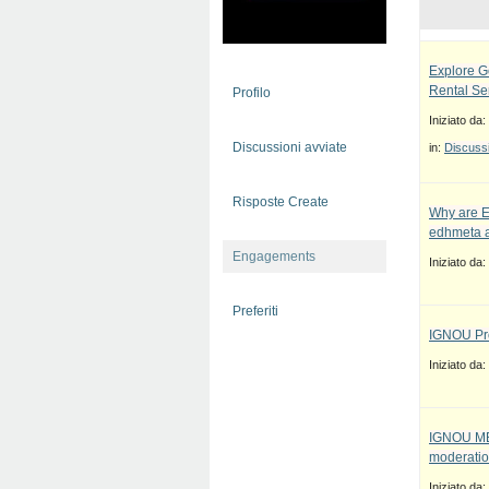
Explore G
Rental Se
Profilo
Iniziato da:
Discussioni avviate
in:
Discussi
Risposte Create
Why are E
edhmeta a
Engagements
Iniziato da:
Preferiti
IGNOU Pro
Iniziato da:
IGNOU MBA
moderatio
Iniziato da: