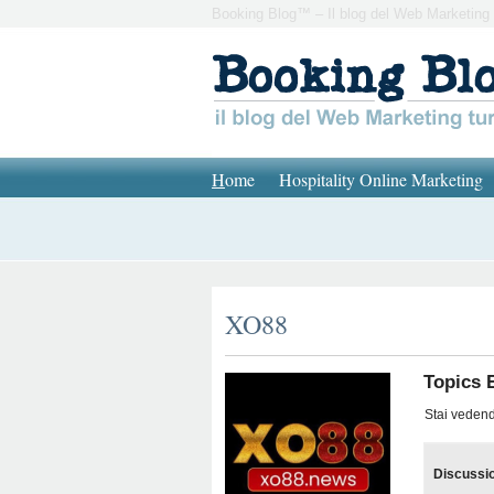
Booking Blog™ – Il blog del Web Marketing 
H
ome
Hospitality Online Marketing
XO88
Topics 
Stai vedendo
Discussi