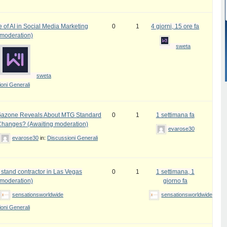
 of AI in Social Media Marketing
0
1
4 giorni, 15 ore fa
 moderation)
sweta
sweta
oni Generali
azone Reveals About MTG Standard
0
1
1 settimana fa
Changes? (Awaiting moderation)
evarose30
evarose30
in:
Discussioni Generali
 stand contractor in Las Vegas
0
1
1 settimana, 1
 moderation)
giorno fa
sensationsworldwide
sensationsworldwide
oni Generali