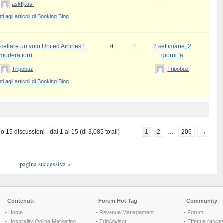
askfjkasf
 agli articoli di Booking Blog
ellare un volo United Airlines?
0
1
2 settimane, 2
 moderation)
giorni fa
Tripobuz
Tripobuz
 agli articoli di Booking Blog
 15 discussioni - dal 1 al 15 (di 3,085 totali)
1
2
…
206
→
pagina successiva
»
Contenuti
Forum Hot Tag
Community
-
Home
-
Revenue Managament
-
Forum
-
Hospitality Online Marketing
-
TripAdvisor
-
Effettua l'acce