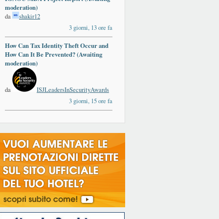
moderation)
da
shakir12
3 giorni, 13 ore fa
How Can Tax Identity Theft Occur and
ards
How Can It Be Prevented? (Awaiting
moderation)
da
ISJLeadersInSecurityAwards
3 giorni, 15 ore fa