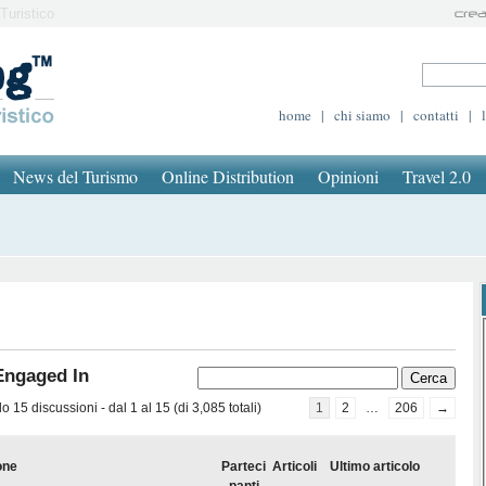
Turistico
home
|
chi siamo
|
contatti
|
News del Turismo
Online Distribution
Opinioni
Travel 2.0
Engaged In
 15 discussioni - dal 1 al 15 (di 3,085 totali)
1
2
…
206
→
one
Parteci
Articoli
Ultimo articolo