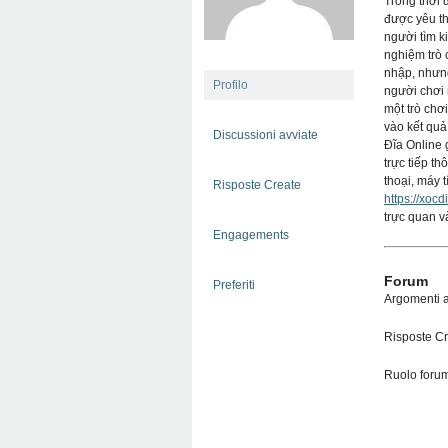
Trong thời 
được yêu th
người tìm ki
nghiệm trò 
nhập, nhưng
Profilo
người chơi 
một trò chơ
vào kết quả
Discussioni avviate
Đĩa Online 
trực tiếp t
thoại, máy 
Risposte Create
https://xocd
trực quan v
Engagements
Forum
Preferiti
Argomenti a
Risposte Cr
Ruolo forum