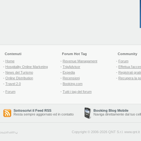
Contenuti
Forum Hot Tag
Community
-
Home
-
Revenue Managament
-
Forum
-
Hospitality Online Marketing
-
TripAdvisor
-
Effettua l'acce
-
News del Turismo
-
Expedia
-
Registrati grati
-
Online Distribution
-
Recensioni
-
Recupera la p
-
Travel 2.0
-
Booking.com
-
Forum
-
Tutti i tag del forum
Sottoscrivi il Feed RSS
Booking Blog Mobile
Resta sempre aggiornato ed in contatto
Naviga direttamente dal tuo cel
Copyright © 2006-2026 QNT S.r.l.
www.qnt.it