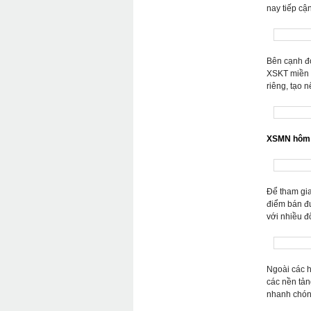
nay tiếp cậ
Bên cạnh đó
XSKT miền N
riêng, tạo 
XSMN hôm 
Để tham gia
điểm bán đ
với nhiều đ
Ngoài các h
các nền tản
nhanh chóng