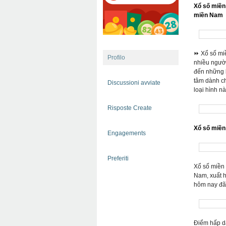
Xổ số miề
miền Nam
⏩ Xổ số miề
Profilo
nhiều người
đến những k
tâm dành c
Discussioni avviate
loại hình n
Risposte Create
Xổ số miền
Engagements
Preferiti
Xổ số miền 
Nam, xuất h
hôm nay đã 
Điểm hấp d