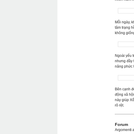
Mỗi ngày, k
tâm trạng h
không giống 
Ngoài yếu t
nhưng đầy t
năng phức 
Bên cạnh đó
động xã hội
này giúp Xổ
rõ rệt.
Forum
Argomenti a