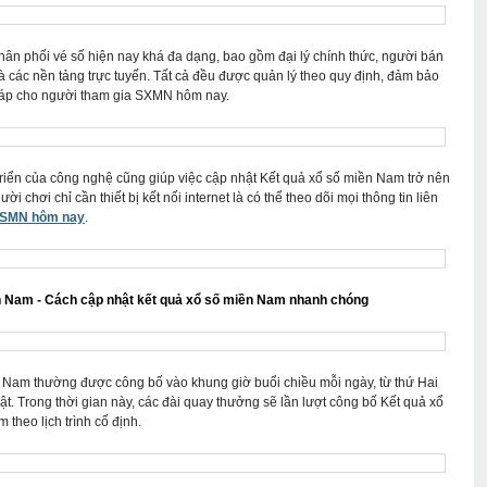
ân phối vé số hiện nay khá đa dạng, bao gồm đại lý chính thức, người bán
à các nền tảng trực tuyến. Tất cả đều được quản lý theo quy định, đảm bảo
háp cho người tham gia SXMN hôm nay.
riển của công nghệ cũng giúp việc cập nhật Kết quả xổ số miền Nam trở nên
ời chơi chỉ cần thiết bị kết nối internet là có thể theo dõi mọi thông tin liên
SMN hôm nay
.
Nam - Cách cập nhật kết quả xổ số miền Nam nhanh chóng
Nam thường được công bố vào khung giờ buổi chiều mỗi ngày, từ thứ Hai
t. Trong thời gian này, các đài quay thưởng sẽ lần lượt công bố Kết quả xổ
 theo lịch trình cố định.