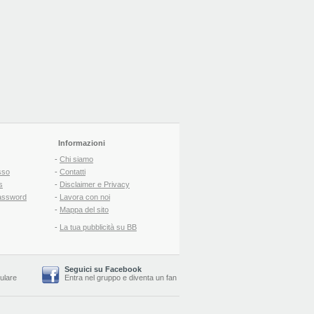
Informazioni
-
Chi siamo
sso
-
Contatti
s
-
Disclaimer e Privacy
assword
-
Lavora con noi
-
Mappa del sito
-
La tua pubblicità su BB
Seguici su Facebook
lulare
Entra nel gruppo
e
diventa un fan