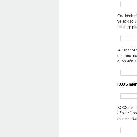
Các kênh ph
vé số dạo v
tính hợp p
⏩ Sự phát t
dễ dàng, ngư
quan đến
X
KQXS miền 
KQXS miền 
đến Chủ nhậ
số miền Nam