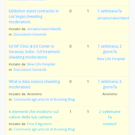
Exhibition stand contractor in
0
1
1 settimana fa
Las Vegas (Awaiting
sensationsworldwide
moderation)
Iniziato da:
sensationsworldwide
in:
Discussioni Generali
IUI IVF Clinic & IUI Center in
0
1
1 settimana, 2
Varanasi, India – IUI treatment
giorni fa
(Awaiting moderation)
New Life Hospital
Iniziato da:
New Life Hospital
in:
Discussioni Generali
What is data science (Awaiting
0
1
1 settimana, 5
moderation)
giorni fa
Iniziato da:
Anonimo
Anonimo
in:
Commenti agli articoli di Booking Blog
6 elementi che incidono sul
1
1
2 settimane
valore delle tue camere
fa
Iniziato da:
Elisa D’Agostino
askfjkasf
in:
Commenti agli articoli di Booking Blog