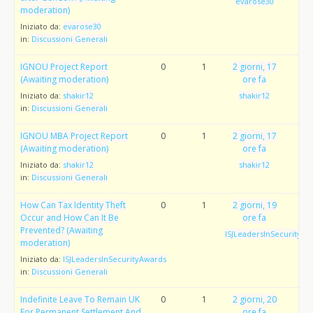
evarose30
moderation)
Iniziato da:
evarose30
in:
Discussioni Generali
IGNOU Project Report
0
1
2 giorni, 17
(Awaiting moderation)
ore fa
Iniziato da:
shakir12
shakir12
in:
Discussioni Generali
IGNOU MBA Project Report
0
1
2 giorni, 17
(Awaiting moderation)
ore fa
Iniziato da:
shakir12
shakir12
in:
Discussioni Generali
How Can Tax Identity Theft
0
1
2 giorni, 19
Occur and How Can It Be
ore fa
Prevented? (Awaiting
ISJLeadersInSecurityAw
moderation)
Iniziato da:
ISJLeadersInSecurityAwards
in:
Discussioni Generali
Indefinite Leave To Remain UK
0
1
2 giorni, 20
For Permanent Settlement And
ore fa