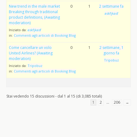
New trend in the male market
0
1
2 settimane fa
Breaking through traditional
askfjkasf
product definitions, (Awaiting
moderation)
Iniziato da:
askfjkasf
in:
Commenti agli articoli di Booking Blog
Come cancellare un volo
0
1
2 settimane, 1
United Airlines? (Awaiting
giorno fa
moderation)
Tripobuz
Iniziato da:
Tripobuz
in:
Commenti agli articoli di Booking Blog
Stai vedendo 15 discussioni - dal 1 al 15 (di 3,085 totali)
1
2
…
206
→