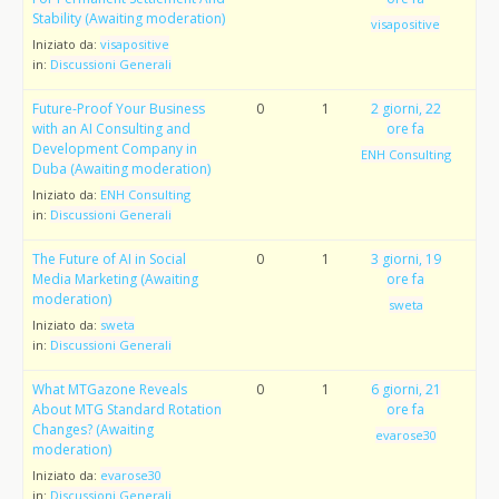
Stability (Awaiting moderation)
visapositive
Iniziato da:
visapositive
in:
Discussioni Generali
Future-Proof Your Business
0
1
2 giorni, 22
with an AI Consulting and
ore fa
Development Company in
ENH Consulting
Duba (Awaiting moderation)
Iniziato da:
ENH Consulting
in:
Discussioni Generali
The Future of AI in Social
0
1
3 giorni, 19
Media Marketing (Awaiting
ore fa
moderation)
sweta
Iniziato da:
sweta
in:
Discussioni Generali
What MTGazone Reveals
0
1
6 giorni, 21
About MTG Standard Rotation
ore fa
Changes? (Awaiting
evarose30
moderation)
Iniziato da:
evarose30
in:
Discussioni Generali