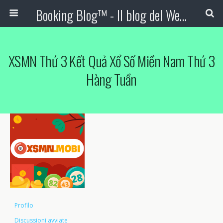
Booking Blog™ - Il blog del Web Marketing Turistico
XSMN Thứ 3 Kết Quả Xổ Số Miền Nam Thứ 3
Hàng Tuần
Profilo
Discussioni avviate