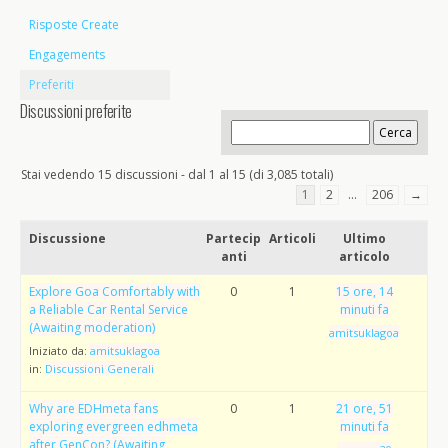
Risposte Create
Engagements
Preferiti
Discussioni preferite
Stai vedendo 15 discussioni - dal 1 al 15 (di 3,085 totali)
1
2
…
206
→
Discussione
Partecip
Articoli
Ultimo
anti
articolo
Explore Goa Comfortably with
0
1
15 ore, 14
a Reliable Car Rental Service
minuti fa
(Awaiting moderation)
amitsuklagoa
Iniziato da:
amitsuklagoa
in:
Discussioni Generali
Why are EDHmeta fans
0
1
21 ore, 51
exploring evergreen edhmeta
minuti fa
after GenCon? (Awaiting