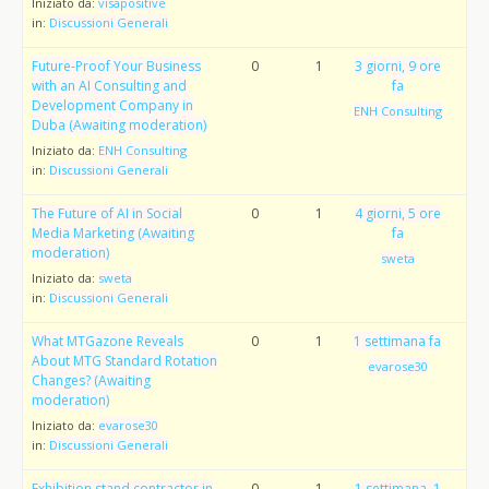
Iniziato da:
visapositive
in:
Discussioni Generali
Future-Proof Your Business
0
1
3 giorni, 9 ore
with an AI Consulting and
fa
Development Company in
ENH Consulting
Duba (Awaiting moderation)
Iniziato da:
ENH Consulting
in:
Discussioni Generali
The Future of AI in Social
0
1
4 giorni, 5 ore
Media Marketing (Awaiting
fa
moderation)
sweta
Iniziato da:
sweta
in:
Discussioni Generali
What MTGazone Reveals
0
1
1 settimana fa
About MTG Standard Rotation
evarose30
Changes? (Awaiting
moderation)
Iniziato da:
evarose30
in:
Discussioni Generali
Exhibition stand contractor in
0
1
1 settimana, 1