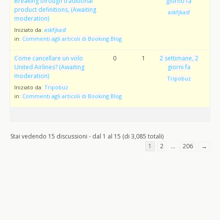
Breaking through traditional
giorno fa
product definitions, (Awaiting
askfjkasf
moderation)
Iniziato da:
askfjkasf
in:
Commenti agli articoli di Booking Blog
Come cancellare un volo
0
1
2 settimane, 2
United Airlines? (Awaiting
giorni fa
moderation)
Tripobuz
Iniziato da:
Tripobuz
in:
Commenti agli articoli di Booking Blog
Stai vedendo 15 discussioni - dal 1 al 15 (di 3,085 totali)
1
2
…
206
→