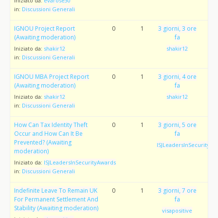
Iniziato da:
evarose30
in:
Discussioni Generali
IGNOU Project Report
0
1
3 giorni, 3 ore
(Awaiting moderation)
fa
Iniziato da:
shakir12
shakir12
in:
Discussioni Generali
IGNOU MBA Project Report
0
1
3 giorni, 4 ore
(Awaiting moderation)
fa
Iniziato da:
shakir12
shakir12
in:
Discussioni Generali
How Can Tax Identity Theft
0
1
3 giorni, 5 ore
Occur and How Can It Be
fa
Prevented? (Awaiting
ISJLeadersInSecurityAw
moderation)
Iniziato da:
ISJLeadersInSecurityAwards
in:
Discussioni Generali
Indefinite Leave To Remain UK
0
1
3 giorni, 7 ore
For Permanent Settlement And
fa
Stability (Awaiting moderation)
visapositive