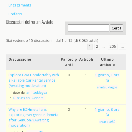
Engagements
Preferiti
Discussioni del Forum Avviate
Stai vedendo 15 discussioni - dal 1 al 15 (di 3,085 totali)
1
2
…
206
→
Discussione
Partecip
Articoli
Ultimo
anti
articolo
Explore Goa Comfortably with
0
1
1 giorno, 1 ora
a Reliable Car Rental Service
fa
(Awaiting moderation)
amitsuklagoa
Iniziato da:
amitsuklagoa
in:
Discussioni Generali
Why are EDHmeta fans
0
1
1 giorno, 8 ore
exploring evergreen edhmeta
fa
after GenCon? (Awaiting
evarose30
moderation)