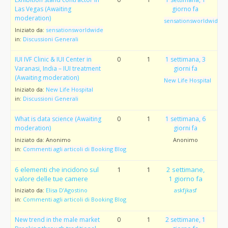
Las Vegas (Awaiting
giorno fa
moderation)
sensationsworldwide
Iniziato da:
sensationsworldwide
in:
Discussioni Generali
IUI IVF Clinic & IUI Center in
0
1
1 settimana, 3
Varanasi, India – IUI treatment
giorni fa
(Awaiting moderation)
New Life Hospital
Iniziato da:
New Life Hospital
in:
Discussioni Generali
What is data science (Awaiting
0
1
1 settimana, 6
moderation)
giorni fa
Iniziato da:
Anonimo
Anonimo
in:
Commenti agli articoli di Booking Blog
6 elementi che incidono sul
1
1
2 settimane,
valore delle tue camere
1 giorno fa
Iniziato da:
Elisa D’Agostino
askfjkasf
in:
Commenti agli articoli di Booking Blog
New trend in the male market
0
1
2 settimane, 1