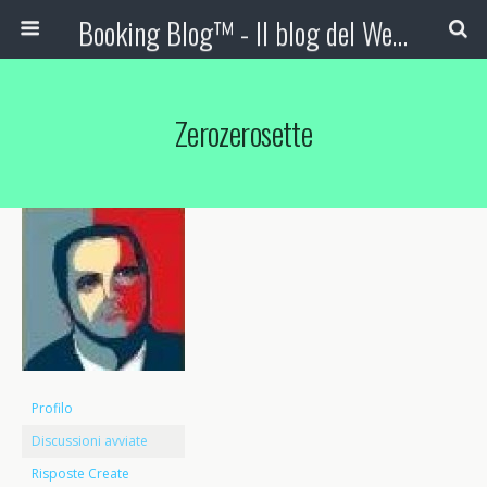
Booking Blog™ - Il blog del Web Marketing Turistico
Zerozerosette
Profilo
Discussioni avviate
Risposte Create