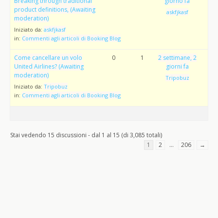
Breaking through traditional
giorno fa
product definitions, (Awaiting
askfjkasf
moderation)
Iniziato da:
askfjkasf
in:
Commenti agli articoli di Booking Blog
Come cancellare un volo
0
1
2 settimane, 2
United Airlines? (Awaiting
giorni fa
moderation)
Tripobuz
Iniziato da:
Tripobuz
in:
Commenti agli articoli di Booking Blog
Stai vedendo 15 discussioni - dal 1 al 15 (di 3,085 totali)
1
2
…
206
→