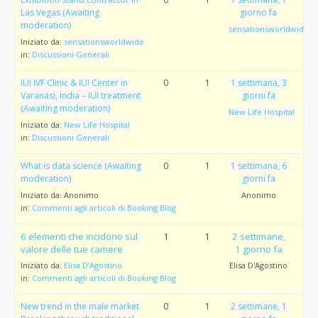
Las Vegas (Awaiting
giorno fa
moderation)
sensationsworldwide
Iniziato da:
sensationsworldwide
in:
Discussioni Generali
IUI IVF Clinic & IUI Center in
0
1
1 settimana, 3
Varanasi, India – IUI treatment
giorni fa
(Awaiting moderation)
New Life Hospital
Iniziato da:
New Life Hospital
in:
Discussioni Generali
What is data science (Awaiting
0
1
1 settimana, 6
moderation)
giorni fa
Iniziato da:
Anonimo
Anonimo
in:
Commenti agli articoli di Booking Blog
6 elementi che incidono sul
1
1
2 settimane,
valore delle tue camere
1 giorno fa
Iniziato da:
Elisa D’Agostino
Elisa D'Agostino
in:
Commenti agli articoli di Booking Blog
New trend in the male market
0
1
2 settimane, 1