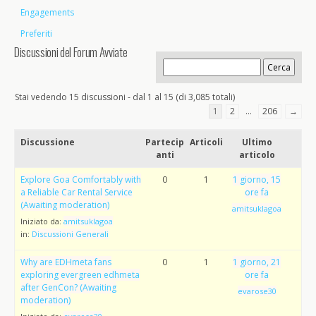
Engagements
Preferiti
Discussioni del Forum Avviate
Stai vedendo 15 discussioni - dal 1 al 15 (di 3,085 totali)
1
2
…
206
→
Discussione
Partecip
Articoli
Ultimo
anti
articolo
Explore Goa Comfortably with
0
1
1 giorno, 15
a Reliable Car Rental Service
ore fa
(Awaiting moderation)
amitsuklagoa
Iniziato da:
amitsuklagoa
in:
Discussioni Generali
Why are EDHmeta fans
0
1
1 giorno, 21
exploring evergreen edhmeta
ore fa
after GenCon? (Awaiting
evarose30
moderation)