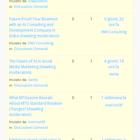
Iniziato da:
visapositive
in:
Discussioni Generali
Future-Proof Your Business
0
1
3 giorni, 22
with an AI Consulting and
ore fa
Development Company in
ENH Consulting
Duba (Awaiting moderation)
Iniziato da:
ENH Consulting
in:
Discussioni Generali
The Future of AI in Social
0
1
4 giorni, 19
Media Marketing (Awaiting
ore fa
moderation)
sweta
Iniziato da:
sweta
in:
Discussioni Generali
What MTGazone Reveals
0
1
1 settimana fa
About MTG Standard Rotation
evarose30
Changes? (Awaiting
moderation)
Iniziato da:
evarose30
in:
Discussioni Generali
Exhibition stand contractor in
0
1
1 settimana, 1