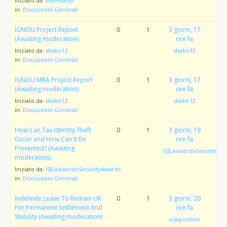
Iniziato da:
evarose30
in:
Discussioni Generali
IGNOU Project Report
0
1
3 giorni, 17
(Awaiting moderation)
ore fa
Iniziato da:
shakir12
shakir12
in:
Discussioni Generali
IGNOU MBA Project Report
0
1
3 giorni, 17
(Awaiting moderation)
ore fa
Iniziato da:
shakir12
shakir12
in:
Discussioni Generali
How Can Tax Identity Theft
0
1
3 giorni, 19
Occur and How Can It Be
ore fa
Prevented? (Awaiting
ISJLeadersInSecurityAw
moderation)
Iniziato da:
ISJLeadersInSecurityAwards
in:
Discussioni Generali
Indefinite Leave To Remain UK
0
1
3 giorni, 20
For Permanent Settlement And
ore fa
Stability (Awaiting moderation)
visapositive