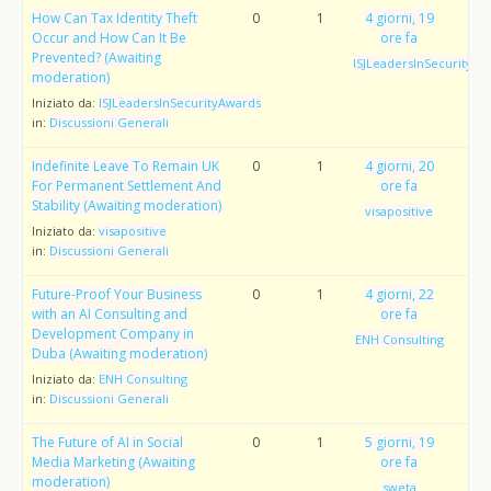
How Can Tax Identity Theft
0
1
4 giorni, 19
Occur and How Can It Be
ore fa
Prevented? (Awaiting
ISJLeadersInSecurityAw
moderation)
Iniziato da:
ISJLeadersInSecurityAwards
in:
Discussioni Generali
Indefinite Leave To Remain UK
0
1
4 giorni, 20
For Permanent Settlement And
ore fa
Stability (Awaiting moderation)
visapositive
Iniziato da:
visapositive
in:
Discussioni Generali
Future-Proof Your Business
0
1
4 giorni, 22
with an AI Consulting and
ore fa
Development Company in
ENH Consulting
Duba (Awaiting moderation)
Iniziato da:
ENH Consulting
in:
Discussioni Generali
The Future of AI in Social
0
1
5 giorni, 19
Media Marketing (Awaiting
ore fa
moderation)
sweta