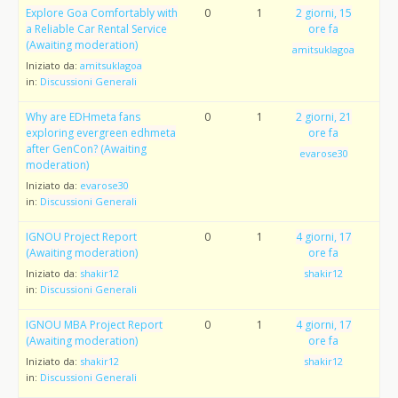
Explore Goa Comfortably with
0
1
2 giorni, 15
a Reliable Car Rental Service
ore fa
(Awaiting moderation)
amitsuklagoa
Iniziato da:
amitsuklagoa
in:
Discussioni Generali
Why are EDHmeta fans
0
1
2 giorni, 21
exploring evergreen edhmeta
ore fa
after GenCon? (Awaiting
evarose30
moderation)
Iniziato da:
evarose30
in:
Discussioni Generali
IGNOU Project Report
0
1
4 giorni, 17
(Awaiting moderation)
ore fa
Iniziato da:
shakir12
shakir12
in:
Discussioni Generali
IGNOU MBA Project Report
0
1
4 giorni, 17
(Awaiting moderation)
ore fa
Iniziato da:
shakir12
shakir12
in:
Discussioni Generali