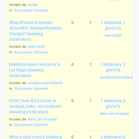
Iniziato da:
sweta
in:
Discussioni Generali
What MTGazone Reveals
0
1
1 settimana, 1
About MTG Standard Rotation
giorno fa
Changes? (Awaiting
evarose30
moderation)
Iniziato da:
evarose30
in:
Discussioni Generali
Exhibition stand contractor in
0
1
1 settimana, 2
Las Vegas (Awaiting
giorni fa
moderation)
sensationsworldwide
Iniziato da:
sensationsworldwide
in:
Discussioni Generali
IUI IVF Clinic & IUI Center in
0
1
1 settimana, 4
Varanasi, India – IUI treatment
giorni fa
(Awaiting moderation)
New Life Hospital
Iniziato da:
New Life Hospital
in:
Discussioni Generali
What is data science (Awaiting
0
1
2 settimane fa