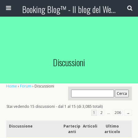
Booking Blog™ - Il blog del Web Marketing Turistico
Discussioni
Home
›
Forum
›
Discussioni
Stai vedendo 15 discussioni - dal 1 al 15 (di 3,085 totali)
1
2
…
206
→
Discussione
Partecip
Articoli
Ultimo
anti
articolo