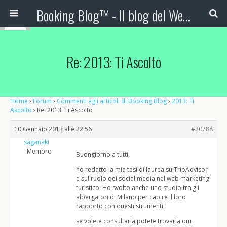
Booking Blog™ - Il blog del Web Marketing Turistico
Re: 2013: Ti Ascolto
Home
›
Forum
›
Commenti agli articoli di Booking Blog
›
2013: Ti
Ascolto
›
Re: 2013: Ti Ascolto
10 Gennaio 2013 alle 22:56
#20788
saganaki
Membro
Buongiorno a tutti,
ho redatto la mia tesi di laurea su TripAdvisor
e sul ruolo dei social media nel web marketing
turistico. Ho svolto anche uno studio tra gli
albergatori di Milano per capire il loro
rapporto con questi strumenti.
se volete consultarla potete trovarla qui: