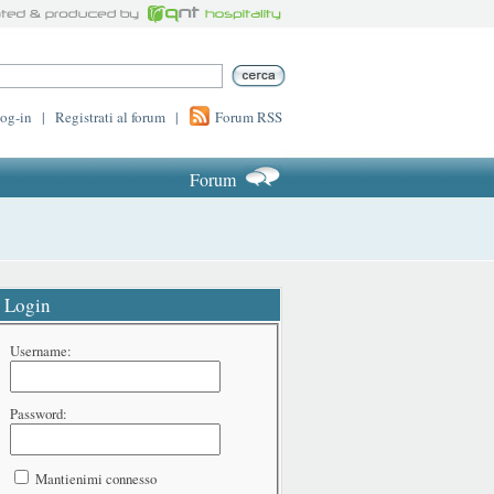
log-in
|
Registrati al forum
|
Forum RSS
Forum
Login
Username:
Password:
Mantienimi connesso