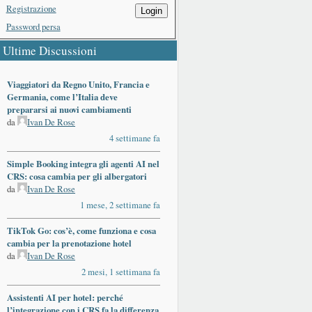
Registrazione
Login
Password persa
Ultime Discussioni
Viaggiatori da Regno Unito, Francia e
Germania, come l’Italia deve
prepararsi ai nuovi cambiamenti
da
Ivan De Rose
4 settimane fa
Simple Booking integra gli agenti AI nel
CRS: cosa cambia per gli albergatori
da
Ivan De Rose
1 mese, 2 settimane fa
TikTok Go: cos’è, come funziona e cosa
cambia per la prenotazione hotel
da
Ivan De Rose
2 mesi, 1 settimana fa
Assistenti AI per hotel: perché
l’integrazione con i CRS fa la differenza