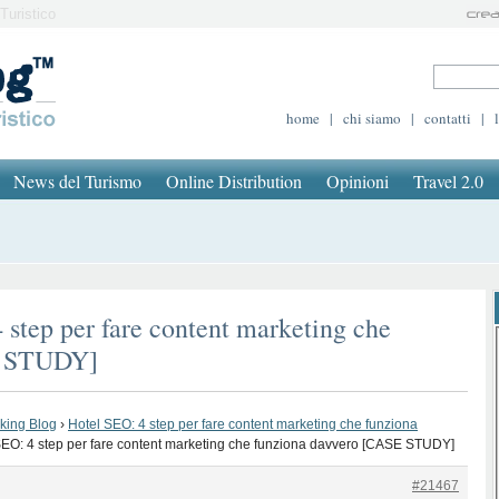
Turistico
home
|
chi siamo
|
contatti
|
News del Turismo
Online Distribution
Opinioni
Travel 2.0
 step per fare content marketing che
E STUDY]
oking Blog
›
Hotel SEO: 4 step per fare content marketing che funziona
SEO: 4 step per fare content marketing che funziona davvero [CASE STUDY]
#21467