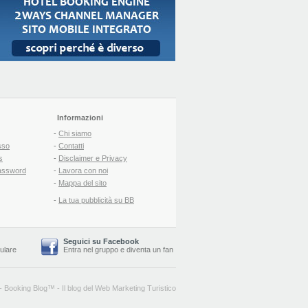
Informazioni
-
Chi siamo
sso
-
Contatti
s
-
Disclaimer e Privacy
assword
-
Lavora con noi
-
Mappa del sito
-
La tua pubblicità su BB
Seguici su Facebook
lulare
Entra nel gruppo
e
diventa un fan
-
Booking Blog
™ -
Il blog del Web Marketing Turistico