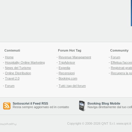
Contenuti
Forum Hot Tag
Community
-
Home
-
Revenue Managament
-
Forum
-
Hospitality Online Marketing
-
TripAdvisor
-
Effettua l'acce
-
News del Turismo
-
Expedia
-
Registrati grati
-
Online Distribution
-
Recensioni
-
Recupera la p
-
Travel 2.0
-
Booking.com
-
Forum
-
Tutti i tag del forum
Sottoscrivi il Feed RSS
Booking Blog Mobile
Resta sempre aggiornato ed in contatto
Naviga direttamente dal tuo cel
Copyright © 2006-2026 QNT S.r.l.
www.qnt.it