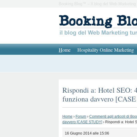
Booking Blog™ – Il blog del Web Marketing 
H
ome
Hospitality Online Marketing
Rispondi a: Hotel SEO: 4
funziona davvero [CAS
Home
›
Forum
›
Commenti agli articoli di Bo
davvero [CASE STUDY]
›
Rispondi a: Hotel 
16 Giugno 2014 alle 15:06