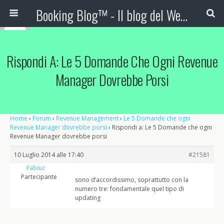
Booking Blog™ - Il blog del Web Marketing Turistico
Rispondi A: Le 5 Domande Che Ogni Revenue
Manager Dovrebbe Porsi
Home
›
Forum
›
Revenue Management
›
Le 5 Domande che ogni
Revenue Manager dovrebbe porsi
›
Rispondi a: Le 5 Domande che ogni
Revenue Manager dovrebbe porsi
10 Luglio 2014 alle 17:40
#21581
Fabiuz
Partecipante
sono d’accordissimo, soprattutto con la
numero tre: fondamentale quel tipo di
updating