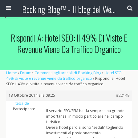
Booking Blog™ - Il blog del Web Marketing Turistico
Rispondi A: Hotel SEO: Il 49% Di Visite E
Revenue Viene Da Traffico Organico
Home
›
Forum
›
Commenti agli articoli di Booking Blog
›
Hotel SEO: il
49% di visite e revenue viene da traffico organico
›
Rispondi a: Hotel
SEO: il 49% di visite e revenue viene da traffico organico
13 Ottobre 2014 alle 09:25
#22149
tebaide
Partecipante
Il servizio SEO/SEM ha da sempre una grande
importanza, in modo particolare nel campo
turistico.
Diversi hotel però si sono “seduti” togliendo
investimenti al posizionamento,