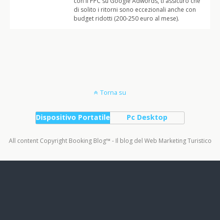
con il PPC su Google Adwords, ti assicuro che
di solito i ritorni sono eccezionali anche con
budget ridotti (200-250 euro al mese).
Torna su
Dispositivo Portatile
Pc Desktop
All content Copyright Booking Blog™ - Il blog del Web Marketing Turistico