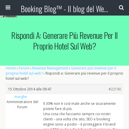
Booking Blog™ - Il blog del Web Marketing Turistico
Rispondi A: Generare Più Revenue Per Il
Proprio Hotel Sul Web?
Home
›
Forum
›
Revenue Management
›
Generare più revenue per il
proprio hotel sul web?
›
Rispondi a: Generare più revenue per il proprio
hotel sul web?
15 Ottobre 2014 alle 09:47
#22190
marghe
Amministratore del
Il 30% non è così male anche se sicuramente
forum
potete fare di più.
Una cosa che facciamo sempre coi nostri
clienti – una volta che sito, SEO e booking
engine sono a posto – è proteggere il brand