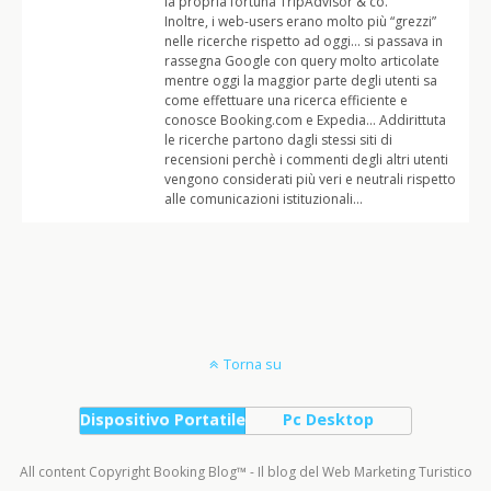
la propria fortuna TripAdvisor & co.
Inoltre, i web-users erano molto più “grezzi”
nelle ricerche rispetto ad oggi… si passava in
rassegna Google con query molto articolate
mentre oggi la maggior parte degli utenti sa
come effettuare una ricerca efficiente e
conosce Booking.com e Expedia… Addirittuta
le ricerche partono dagli stessi siti di
recensioni perchè i commenti degli altri utenti
vengono considerati più veri e neutrali rispetto
alle comunicazioni istituzionali…
Torna su
Dispositivo Portatile
Pc Desktop
All content Copyright Booking Blog™ - Il blog del Web Marketing Turistico