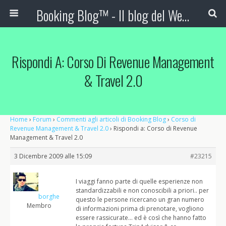
Booking Blog™ - Il blog del Web Marketing Turistico
Rispondi A: Corso Di Revenue Management
& Travel 2.0
Home
›
Forum
›
Commenti agli articoli di Booking Blog
›
Corso di
Revenue Management & Travel 2.0
›
Rispondi a: Corso di Revenue
Management & Travel 2.0
3 Dicembre 2009 alle 15:09
#23215
I viaggi fanno parte di quelle esperienze non
standardizzabili e non conoscibili a priori.. per
borghe
questo le persone ricercano un gran numero
Membro
di informazioni prima di prenotare, vogliono
essere rassicurate… ed è così che hanno fatto