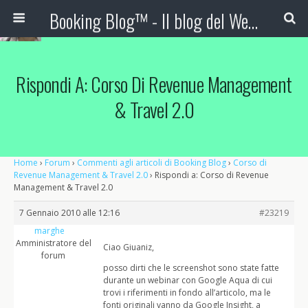
Booking Blog™ - Il blog del Web Marketing Turistico
Rispondi A: Corso Di Revenue Management
& Travel 2.0
Home
›
Forum
›
Commenti agli articoli di Booking Blog
›
Corso di
Revenue Management & Travel 2.0
›
Rispondi a: Corso di Revenue
Management & Travel 2.0
7 Gennaio 2010 alle 12:16
#23219
marghe
Amministratore del
Ciao Giuaniz,
forum
posso dirti che le screenshot sono state fatte
durante un webinar con Google Aqua di cui
trovi i riferimenti in fondo all’articolo, ma le
fonti originali vanno da Google Insight, a