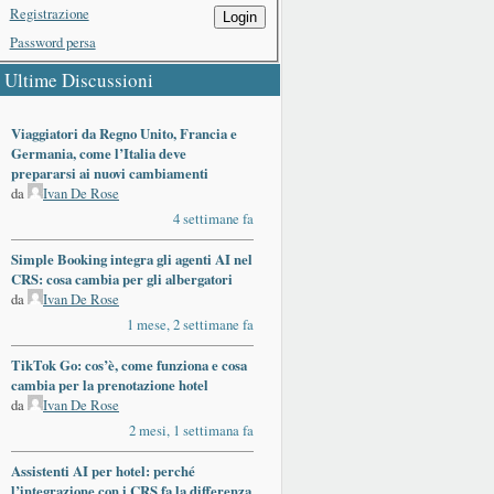
Registrazione
Login
Password persa
Ultime Discussioni
Viaggiatori da Regno Unito, Francia e
Germania, come l’Italia deve
prepararsi ai nuovi cambiamenti
da
Ivan De Rose
4 settimane fa
Simple Booking integra gli agenti AI nel
CRS: cosa cambia per gli albergatori
da
Ivan De Rose
1 mese, 2 settimane fa
TikTok Go: cos’è, come funziona e cosa
cambia per la prenotazione hotel
da
Ivan De Rose
2 mesi, 1 settimana fa
Assistenti AI per hotel: perché
l’integrazione con i CRS fa la differenza