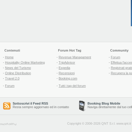
Contenuti
Forum Hot Tag
Community
-
Home
-
Revenue Managament
-
Forum
-
Hospitality Online Marketing
-
TripAdvisor
-
Effettua l'acce
-
News del Turismo
-
Expedia
-
Registrati grati
-
Online Distribution
-
Recensioni
-
Recupera la p
-
Travel 2.0
-
Booking.com
-
Forum
-
Tutti i tag del forum
Sottoscrivi il Feed RSS
Booking Blog Mobile
Resta sempre aggiornato ed in contatto
Naviga direttamente dal tuo cel
Copyright © 2006-2026 QNT S.r.l.
www.qnt.it