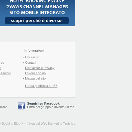
Informazioni
-
Chi siamo
sso
-
Contatti
s
-
Disclaimer e Privacy
assword
-
Lavora con noi
-
Mappa del sito
-
La tua pubblicità su BB
Seguici su Facebook
lulare
Entra nel gruppo
e
diventa un fan
-
Booking Blog
™ -
Il blog del Web Marketing Turistico