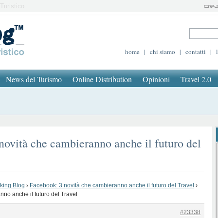
Turistico
home
|
chi siamo
|
contatti
|
News del Turismo
Online Distribution
Opinioni
Travel 2.0
novità che cambieranno anche il futuro del
oking Blog
›
Facebook: 3 novità che cambieranno anche il futuro del Travel
›
no anche il futuro del Travel
#23338