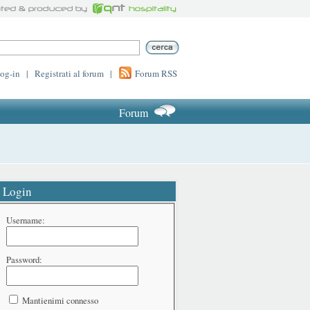
log-in
|
Registrati al forum
|
Forum RSS
Forum
Login
Username:
Password:
Mantienimi connesso