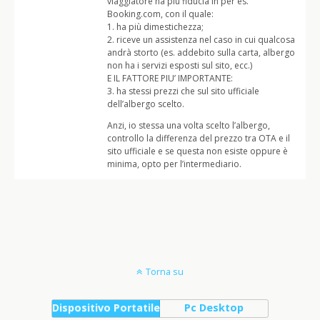
viaggiatore ha più fiducia in per es.
Booking.com, con il quale:
1. ha più dimestichezza;
2. riceve un assistenza nel caso in cui qualcosa
andrà storto (es. addebito sulla carta, albergo
non ha i servizi esposti sul sito, ecc.)
E IL FATTORE PIU’ IMPORTANTE:
3. ha stessi prezzi che sul sito ufficiale
dell’albergo scelto.
Anzi, io stessa una volta scelto l’albergo,
controllo la differenza del prezzo tra OTA e il
sito ufficiale e se questa non esiste oppure è
minima, opto per l’intermediario.
Torna su
Dispositivo Portatile
Pc Desktop