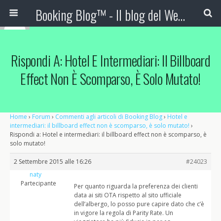
Booking Blog™ - Il blog del Web Marketing Turistico
Rispondi A: Hotel E Intermediari: Il Billboard
Effect Non È Scomparso, È Solo Mutato!
Home
›
Forum
›
Commenti agli articoli di Booking Blog
›
Hotel e
intermediari: il billboard effect non è scomparso, è solo mutato!
›
Rispondi a: Hotel e intermediari: il billboard effect non è scomparso, è
solo mutato!
2 Settembre 2015 alle 16:26
#24023
naty
Partecipante
Per quanto riguarda la preferenza dei clienti
data ai siti OTA rispetto al sito ufficiale
dell’albergo, lo posso pure capire dato che c’è
in vigore la regola di Parity Rate. Un