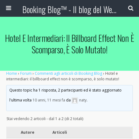
Booking Blog™ - Il blog del Web Marketing Turistico
Hotel E Intermediari: Il Billboard Effect Non È
Scomparso, È Solo Mutato!
Home
›
Forum
›
Commenti agli articoli di Booking Blog
›
Hotel e
intermediari: il billboard effect non è scomparso, è solo mutato!
Questo topic ha 1 risposta, 2 partecipanti ed è stato aggiornato
l'ultima volta
10 anni, 11 mesi fa
da
naty
.
Stai vedendo 2 articoli - dal 1 a 2 (di 2 totali)
Autore
Articoli