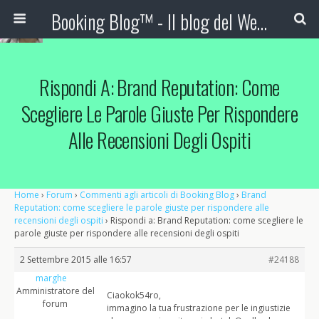
Booking Blog™ - Il blog del Web Marketing Turistico
Rispondi A: Brand Reputation: Come
Scegliere Le Parole Giuste Per Rispondere
Alle Recensioni Degli Ospiti
Home
›
Forum
›
Commenti agli articoli di Booking Blog
›
Brand
Reputation: come scegliere le parole giuste per rispondere alle
recensioni degli ospiti
›
Rispondi a: Brand Reputation: come scegliere le
parole giuste per rispondere alle recensioni degli ospiti
2 Settembre 2015 alle 16:57
#24188
marghe
Amministratore del
Ciaokok54ro,
forum
immagino la tua frustrazione per le ingiustizie