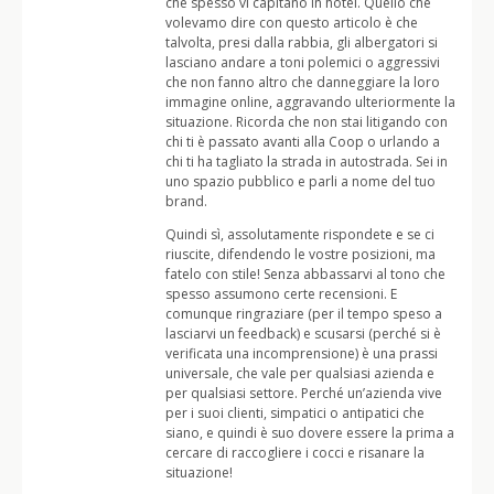
che spesso vi capitano in hotel. Quello che
volevamo dire con questo articolo è che
talvolta, presi dalla rabbia, gli albergatori si
lasciano andare a toni polemici o aggressivi
che non fanno altro che danneggiare la loro
immagine online, aggravando ulteriormente la
situazione. Ricorda che non stai litigando con
chi ti è passato avanti alla Coop o urlando a
chi ti ha tagliato la strada in autostrada. Sei in
uno spazio pubblico e parli a nome del tuo
brand.
Quindi sì, assolutamente rispondete e se ci
riuscite, difendendo le vostre posizioni, ma
fatelo con stile! Senza abbassarvi al tono che
spesso assumono certe recensioni. E
comunque ringraziare (per il tempo speso a
lasciarvi un feedback) e scusarsi (perché si è
verificata una incomprensione) è una prassi
universale, che vale per qualsiasi azienda e
per qualsiasi settore. Perché un’azienda vive
per i suoi clienti, simpatici o antipatici che
siano, e quindi è suo dovere essere la prima a
cercare di raccogliere i cocci e risanare la
situazione!